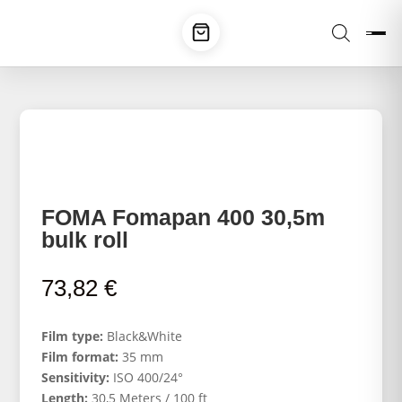
FOMA Fomapan 400 30,5m
bulk roll
73,82
€
Film type:
Black&White
Film format:
35 mm
Sensitivity:
ISO 400/24°
Length:
30,5 Meters / 100 ft