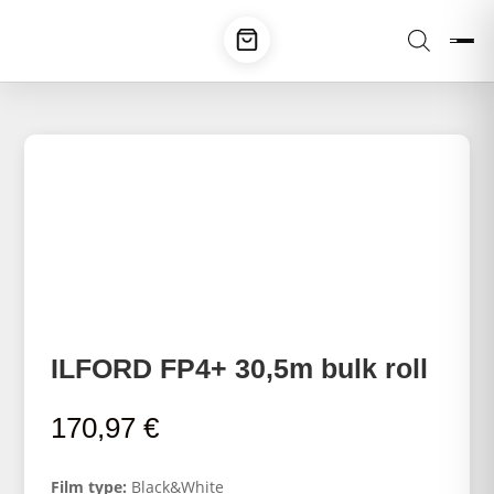
ILFORD FP4+ 30,5m bulk roll
170,97
€
Film type:
Black&White