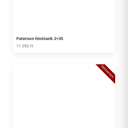
Paterson hívótank 2×35
11 990
Ft
ÚJDONSÁG