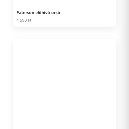
Paterson előhívó orsó
4 590
Ft