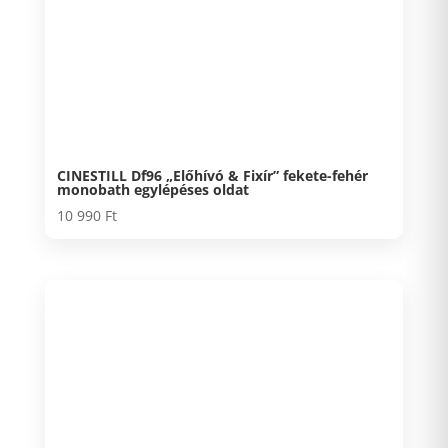
CINESTILL Df96 „Előhívó & Fixír” fekete-fehér
monobath egy­lépéses oldat
10 990
Ft