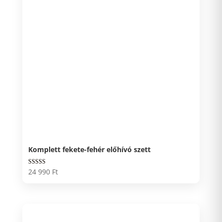
Komplett fekete-fehér előhívó szett
Értékelés:
24 990
Ft
5.00
/ 5