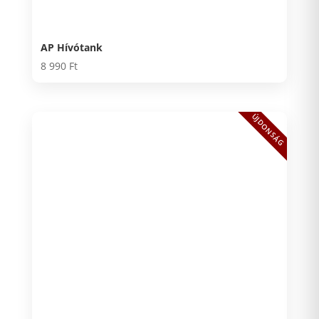
AP Hívótank
8 990
Ft
ÚJDONSÁG