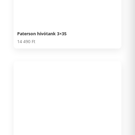
Paterson hívótank 3×35
14 490
Ft