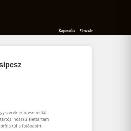
Kamerák
Kiegészítők
Oktatás
Kapcsolat
Pénztár
sipesz
egyszerek érintése nélkül
 tartós, hosszú élettartam
rítja túl a fotópapírt