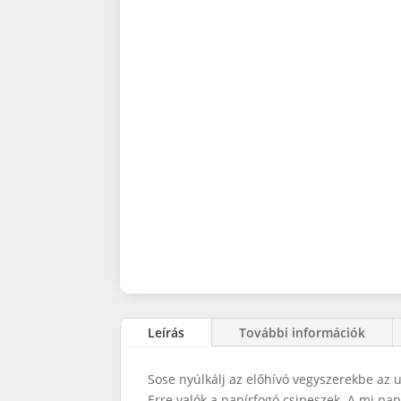
Leírás
További információk
Sose nyúlkálj az előhívó vegyszerekbe az 
Erre valók a papírfogó csipeszek. A mi pa