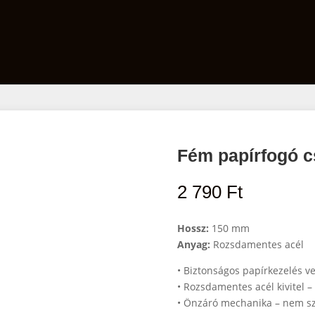
Film
Előhívó szett
Laborfelszerelés
Fém papírfogó c
2 790
Ft
Hossz:
150 mm
Anyag:
Rozsdamentes acél
• Biztonságos papírkezelés v
• Rozsdamentes acél kivitel –
• Önzáró mechanika – nem szo