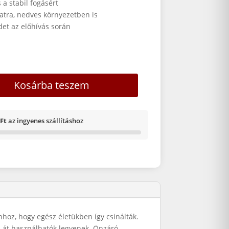
a stabil fogásért
latra, nedves környezetben is
det az előhívás során
esz mennyiség
Kosárba teszem
 Ft
az ingyenes szállításhoz
hhoz, hogy egész életükben így csinálták.
n át használhatók legyenek. Önzáró