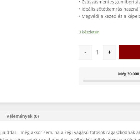
• Csúszásmentes gumiborítás 
• Ideális sötétkamrás haszná
• Megvédi a kezed és a képei
3 készleten
Fém papírfogó csip
-
+
Még
30 000
Vélemények (0)
ujjaiddal – még akkor sem, ha a régi vágású fotósok ragaszkodnak a
pírfogó csipeszeink rozsdamentes acélból készültek, hogy egy élete