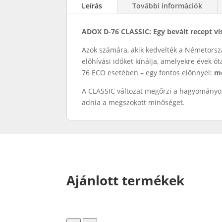
Leírás
További információk
ADOX D-76 CLASSIC: Egy bevált recept vi
Azok számára, akik kedvelték a Németorszá
előhívási időket kínálja, amelyekre évek 
76 ECO esetében – egy fontos előnnyel:
me
A CLASSIC változat megőrzi a hagyományos 
adnia a megszokott minőséget.
Ajánlott termékek