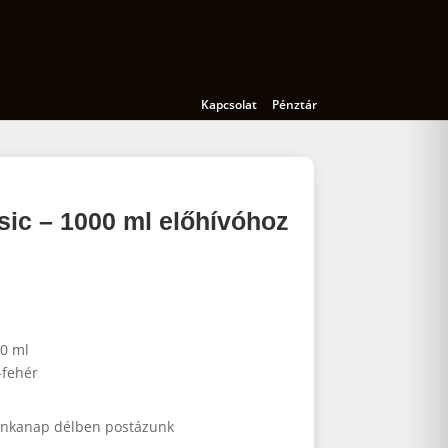
Kamerák
Kiegészítők
Oktatás
Kapcsolat
Pénztár
ic – 1000 ml előhívóhoz
0 ml
-fehér
nkanap délben postázunk