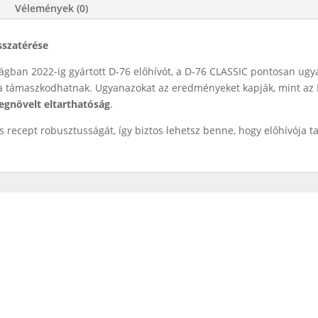
Vélemények (0)
sszatérése
gban 2022-ig gyártott D-76 előhívót, a D-76 CLASSIC pontosan ugya
óta támaszkodhatnak. Ugyanazokat az eredményeket kapják, mint az ID
gnövelt eltarthatóság
.
recept robusztusságát, így biztos lehetsz benne, hogy előhívója ta