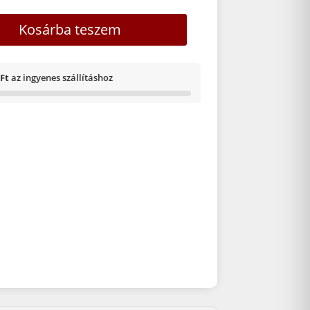
 1000 ml előhívóhoz keverhető mennyiség
Kosárba teszem
 Ft
az ingyenes szállításhoz