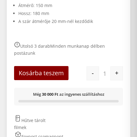
Átmérő: 150 mm
Hossz: 180 mm
A szár átmérője 20 mm-nél kezdődik
Utolsó 3 darab
Minden munkanap délben
postázunk
Tölcsér szűrőve
Kosárba teszem
-
+
Még
30 000 Ft
az ingyenes szállításhoz
Hűtve tárolt
filmek
Foxpost csomagpont