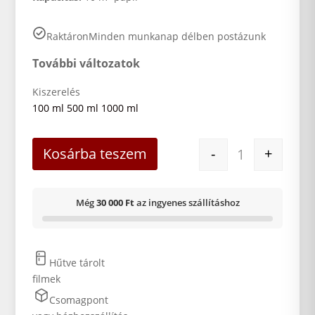
Raktáron
Minden munkanap délben postázunk
További változatok
Kiszerelés
100 ml
500 ml
1000 ml
ADOX Neutol Ec
Kosárba teszem
-
+
Még
30 000 Ft
az ingyenes szállításhoz
Hűtve tárolt
filmek
Csomagpont