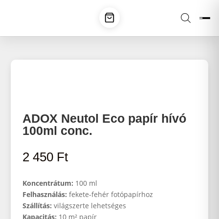
ADOX Neutol Eco papír hívó
100ml conc.
2 450
Ft
Koncentrátum:
100 ml
Felhasználás:
fekete-fehér fotópapírhoz
Szállítás:
világszerte lehetséges
Kapacitás:
10 m² papír