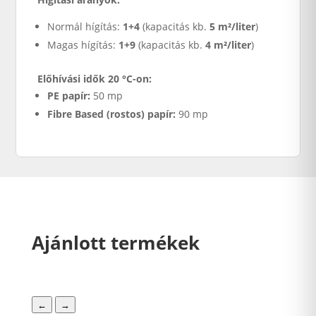
Normál hígítás:
1+4
(kapacitás kb.
5 m²/liter
)
Magas hígítás:
1+9
(kapacitás kb.
4 m²/liter
)
Előhívási idők 20 °C-on:
PE papír:
50 mp
Fibre Based (rostos) papír:
90 mp
Ajánlott termékek
←
→