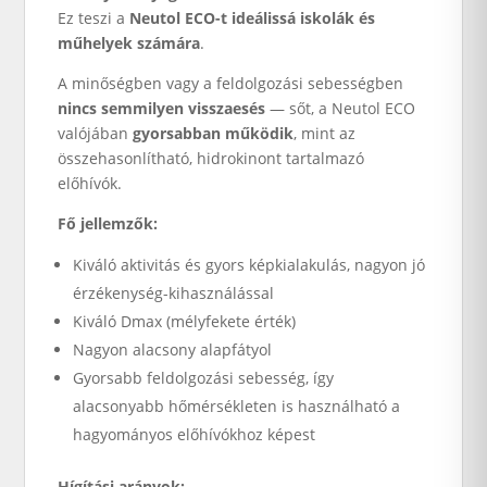
Ez teszi a
Neutol ECO-t ideálissá iskolák és
műhelyek számára
.
A minőségben vagy a feldolgozási sebességben
nincs semmilyen visszaesés
— sőt, a Neutol ECO
valójában
gyorsabban működik
, mint az
összehasonlítható, hidrokinont tartalmazó
előhívók.
Fő jellemzők:
Kiváló aktivitás és gyors képkialakulás, nagyon jó
érzékenység-kihasználással
Kiváló Dmax (mélyfekete érték)
Nagyon alacsony alapfátyol
Gyorsabb feldolgozási sebesség, így
alacsonyabb hőmérsékleten is használható a
hagyományos előhívókhoz képest
Hígítási arányok: