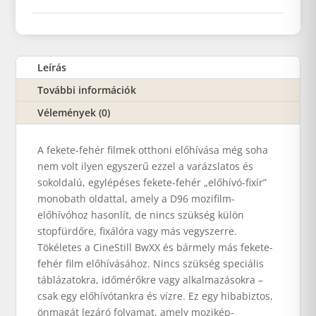
Leírás
További információk
Vélemények (0)
A fekete-fehér filmek otthoni előhívása még soha
nem volt ilyen egyszerű ezzel a varázslatos és
sokoldalú, egy­lépéses fekete-fehér „előhívó-fixír”
monobath oldattal, amely a D96 mozifilm-
előhívóhoz hasonlít, de nincs szükség külön
stopfürdőre, fixálóra vagy más vegyszerre.
Tökéletes a CineStill BwXX és bármely más fekete-
fehér film előhívásához. Nincs szükség speciális
táblázatokra, időmérőkre vagy alkalmazásokra –
csak egy előhívótankra és vízre. Ez egy hibabiztos,
önmagát lezáró folyamat, amely mozikép-