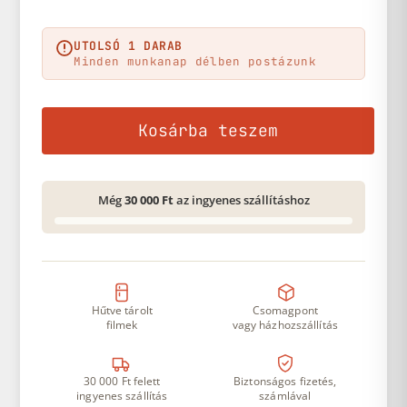
UTOLSÓ 1 DARAB
Minden munkanap délben postázunk
Kosárba teszem
Még
30 000 Ft
az ingyenes szállításhoz
Hűtve tárolt
Csomagpont
filmek
vagy házhozszállítás
30 000 Ft felett
Biztonságos fizetés,
ingyenes szállítás
számlával