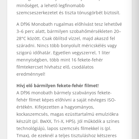
minőséget, a lehető legfinomabb
szemcseszerkezetet és tiszta tónusgörbét biztosít.
A Df96 Monobath rugalmas előhívást tesz lehetővé
3–6 perc alatt, bármilyen szobahőmérsékleten 20–
28°C között. Csak öblítsd vízzel, majd akaszd fel
száradni. Nincs több bonyolult méricskélés vagy
szigorú időhatár. Egyetlen vegyszerrel, 1 liter
mennyiségben, több mint 16 fekete-fehér
filmtekercset hívhatsz elő, csodálatos
eredménnyel!
Hívj elő bármilyen fekete-fehér filmet!
A Df96 monobath bármely szabványos fekete-
fehér filmet képes előhívni a saját névleges ISO-
értékén. Kifejezetten a hagyományos,
kockaszemcsés, magas ezüsttartalmú emulziókra
készült (pl. BwXX, Tri-X, HP5). Jól működik a színes
technológiájú, lapos szemcsés filmekkel is (pl.
Tmax), de ezeknél a teljes tisztuláshoz kétszeres