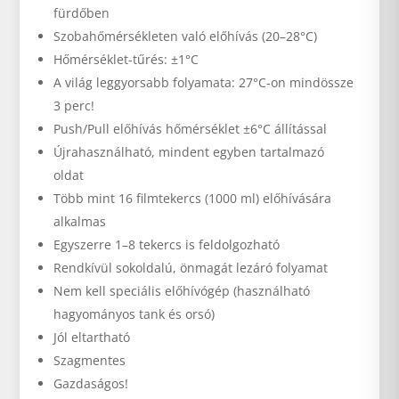
fürdőben
Szobahőmérsékleten való előhívás (20–28°C)
Hőmérséklet-tűrés: ±1°C
A világ leggyorsabb folyamata: 27°C-on mindössze
3 perc!
Push/Pull előhívás hőmérséklet ±6°C állítással
Újrahasználható, mindent egyben tartalmazó
oldat
Több mint 16 filmtekercs (1000 ml) előhívására
alkalmas
Egyszerre 1–8 tekercs is feldolgozható
Rendkívül sokoldalú, önmagát lezáró folyamat
Nem kell speciális előhívógép (használható
hagyományos tank és orsó)
Jól eltartható
Szagmentes
Gazdaságos!