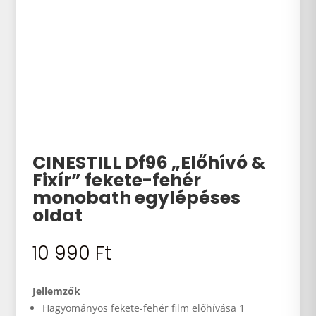
CINESTILL Df96 „Előhívó &
Fixír” fekete-fehér
monobath egy­lépéses
oldat
10 990
Ft
Jellemzők
Hagyományos fekete-fehér film előhívása 1