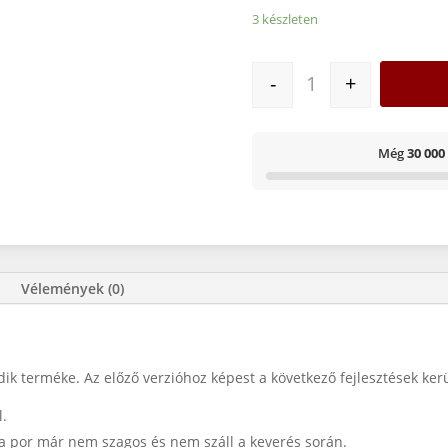
3 készleten
ADOX ADOFIX P II 10
-
+
Még
30 000
Vélemények (0)
k terméke. Az előző verzióhoz képest a következő fejlesztések ker
.
a por már nem szagos és nem száll a keverés során.