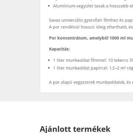
Alumínium-vegyület tasak a hosszabb e
Savas univerzális gyorsfixír filmhez és p
A por rendkívül hosszú ideig eltartható, é
Por koncentrátum, amelyből 1000 ml mu
Kapacitás:
1 liter munkaoldat filmmel: 10 tekercs 
1 liter munkaoldat papírral: 1,5–2 m² rö
A por alapú vegyszerek munkaoldatok, és 
Ajánlott termékek