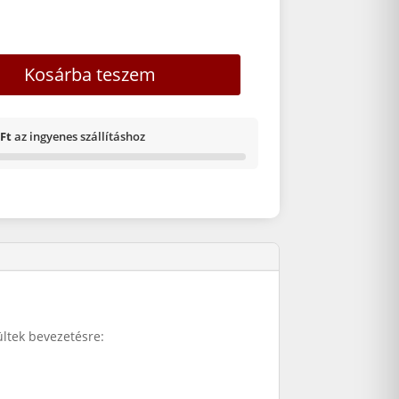
00ml fixír mennyiség
Kosárba teszem
 Ft
az ingyenes szállításhoz
ültek bevezetésre: