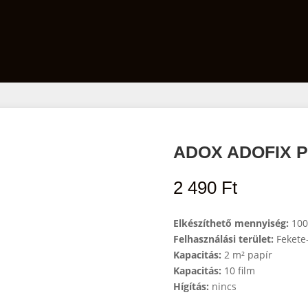
Film
Előhívó szett
Laborfelszerelés
ADOX ADOFIX P I
2 490
Ft
Elkészíthető mennyiség:
100
Felhasználási terület:
Fekete
Kapacitás:
2 m² papír
Kapacitás:
10 film
Hígítás:
nincs