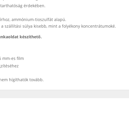
ltarthatóság érdekében.
apírhoz, ammónium-tioszulfát alapú.
s a szállítási súlya kisebb, mint a folyékony koncentrátumoké.
nkaoldat készíthető.
35 mm-es film
gzítéséhez
nem hígíthatók tovább.