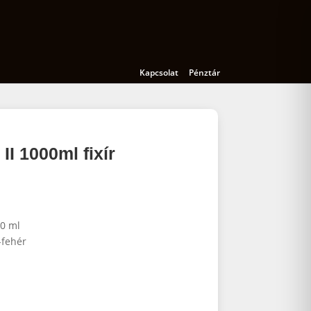
Kamerák
Kiegészítők
Oktatás
Kapcsolat
Pénztár
I 1000ml fixír
0 ml
-fehér