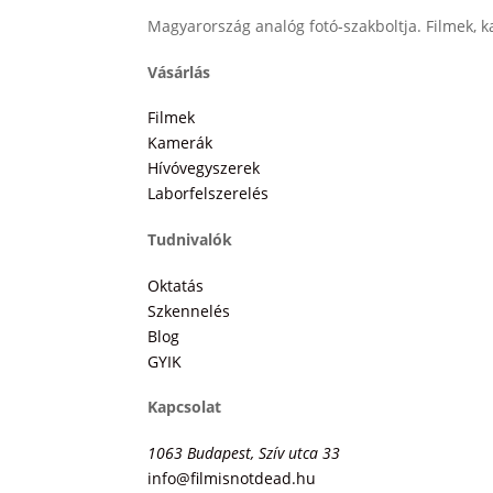
Magyarország analóg fotó-szakboltja. Filmek, ka
Vásárlás
Filmek
Kamerák
Hívóvegyszerek
Laborfelszerelés
Tudnivalók
Oktatás
Szkennelés
Blog
GYIK
Kapcsolat
1063 Budapest, Szív utca 33
info@filmisnotdead.hu