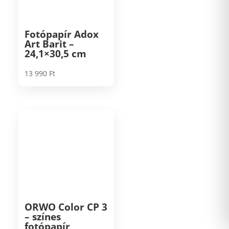
Fotópapír Adox
Art Barit –
24,1×30,5 cm
13 990
Ft
ORWO Color CP 3
– színes
fotópapír