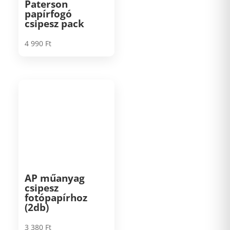
Paterson
papírfogó
csipesz pack
4 990
Ft
AP műanyag
csipesz
fotópapírhoz
(2db)
3 380
Ft