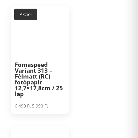
Akció!
Fomaspeed
Variant 313 –
Félmatt (RC)
fotópapír
12,7×17,8cm / 25
lap
Original
Current
6 490
Ft
5 990
Ft
price
price
was:
is:
6
5
490 Ft.
990 Ft.