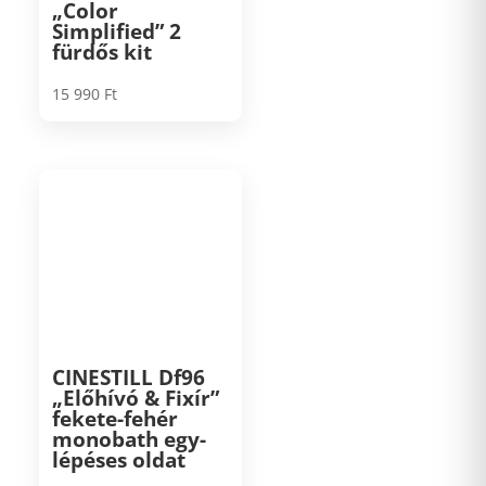
„Color
Simplified” 2
fürdős kit
15 990
Ft
CINESTILL Df96
„Előhívó & Fixír”
fekete-fehér
monobath egy­
lépéses oldat