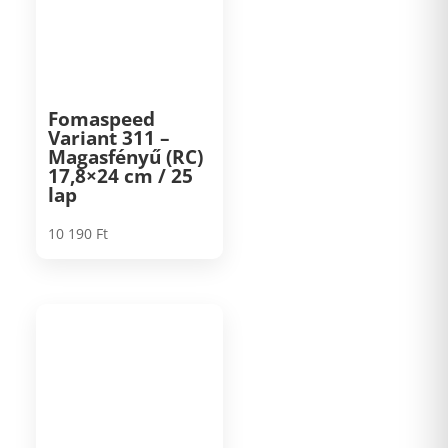
Fomaspeed
Variant 311 –
Magasfényű (RC)
17,8×24 cm / 25
lap
10 190
Ft