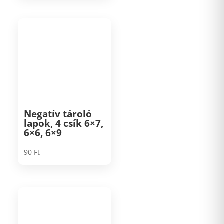
Negatív tároló
lapok, 4 csík 6×7,
6×6, 6×9
90
Ft