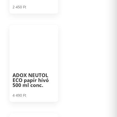
2 450
Ft
ADOX NEUTOL
ECO papír hívó
500 ml conc.
4 490
Ft