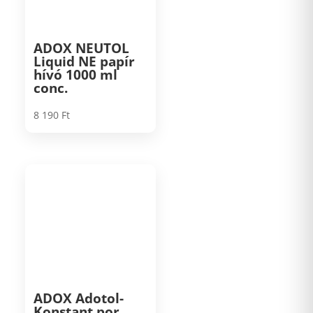
ADOX NEUTOL
Liquid NE papír
hívó 1000 ml
conc.
8 190
Ft
ADOX Adotol-
Konstant por