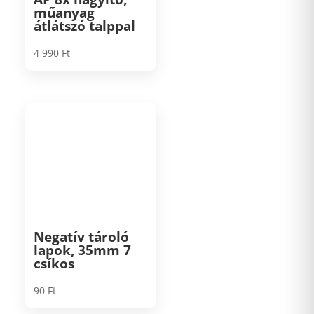
műanyag
átlátszó talppal
4 990
Ft
Negatív tároló
lapok, 35mm 7
csíkos
90
Ft