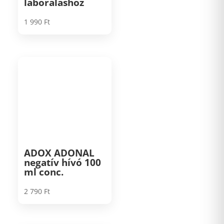
laboráláshoz
1 990
Ft
ADOX ADONAL
negatív hívó 100
ml conc.
2 790
Ft