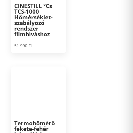
CINESTILL °Cs
TCS-1000
Hőmérséklet-
szabályozó
rendszer
filmhíváshoz
51 990
Ft
Termohőmérő
fekete-fehér