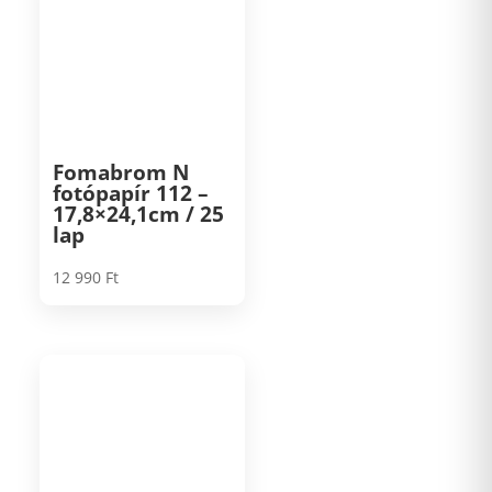
Fomabrom N
fotópapír 112 –
17,8×24,1cm / 25
lap
12 990
Ft