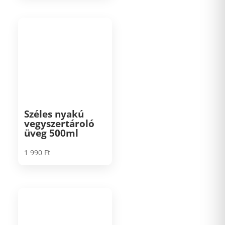
Széles nyakú
vegyszertároló
üveg 500ml
1 990
Ft