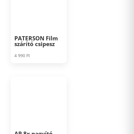
PATERSON Film
szárító csipesz
4 990
Ft
AP 8x nagyító,