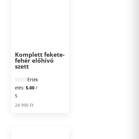
Komplett fekete-
fehér előhívó
szett
Érték
elés:
5.00
/
5
24 990
Ft