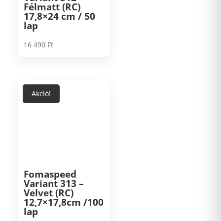
Félmatt (RC)
17,8×24 cm / 50
lap
16 490
Ft
Akció!
Fomaspeed
Variant 313 –
Velvet (RC)
12,7×17,8cm /100
lap