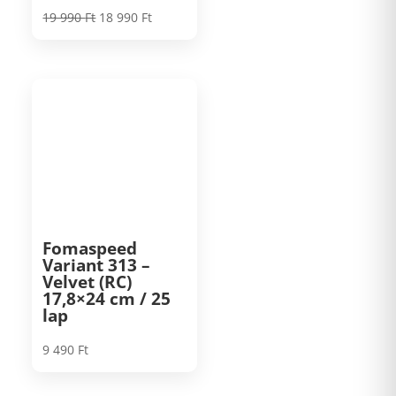
Original
Current
19 990
Ft
18 990
Ft
price
price
was:
is:
19
18
990 Ft.
990 Ft.
Fomaspeed
Variant 313 –
Velvet (RC)
17,8×24 cm / 25
lap
9 490
Ft