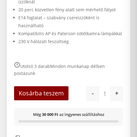
izzóknál
20 perc közvetlen fény alatt sem mérhető fátyol
E14 foglalat – szabvány csereizzóként is
használható
Kompatibilis AP és Paterson sötétkamra-lámpákkal
230 V hálózati feszültség
Utolsó 3 darab
Minden munkanap délben
postázunk
Sötétkamra vilá
Kosárba teszem
-
+
Még
30 000 Ft
az ingyenes szállításhoz