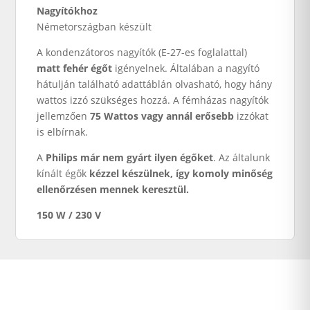
Nagyítókhoz
Németországban készült
A kondenzátoros nagyítók (E-27-es foglalattal)
matt fehér égőt
igényelnek. Általában a nagyító
hátulján található adattáblán olvasható, hogy hány
wattos izzó szükséges hozzá. A fémházas nagyítók
jellemzően
75 Wattos vagy annál erősebb
izzókat
is elbírnak.
A
Philips már nem gyárt ilyen égőket
. Az általunk
kínált égők
kézzel készülnek, így komoly minőség
ellenőrzésen mennek keresztül.
150 W / 230 V