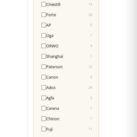
Cinestill
14
Forte
20
AP
5
Oga
1
ORWO
4
Shanghai
1
Paterson
12
Canon
3
Adox
24
Agfa
9
Carena
1
Chinon
1
Fuji
11