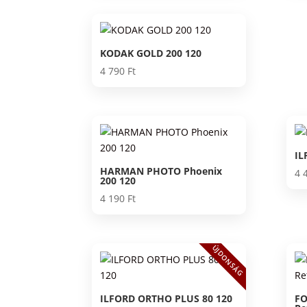
KODAK GOLD 200 120
4 790
Ft
IL
HARMAN PHOTO Phoenix
4 
200 120
4 190
Ft
ÚJDONSÁG
ILFORD ORTHO PLUS 80 120
FO