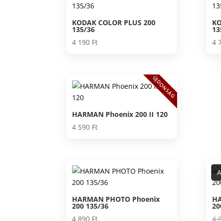
KODAK COLOR PLUS 200
KO
135/36
13
4 190
Ft
4 
ÚJDONSÁG
HARMAN Phoenix 200 II 120
4 590
Ft
A
HARMAN PHOTO Phoenix
HA
200 135/36
20
4 890
Ft
4 