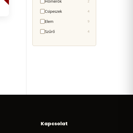
Hőmérők
2
Csipeszek
4
Elem
9
Szűrő
4
Kapcsolat