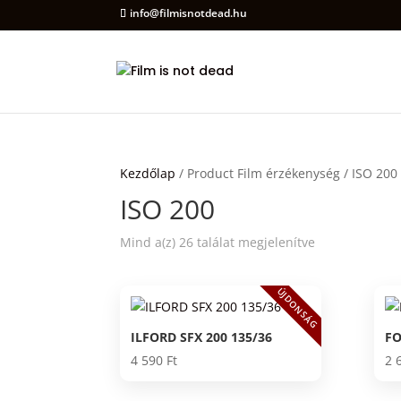
info@filmisnotdead.hu
Kezdőlap
/ Product Film érzékenység / ISO 200
ISO 200
Mind a(z) 26 találat megjelenítve
ÚJDONSÁG
ILFORD SFX 200 135/36
FO
4 590
Ft
2 