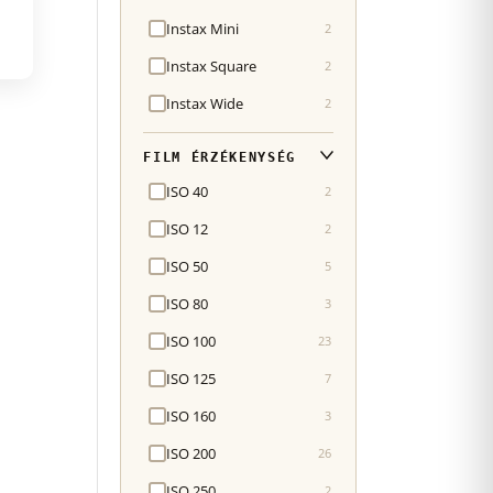
Instax Mini
2
Instax Square
2
Instax Wide
2
FILM ÉRZÉKENYSÉG
ISO 40
2
ISO 12
2
ISO 50
5
ISO 80
3
ISO 100
23
ISO 125
7
ISO 160
3
ISO 200
26
ISO 250
2