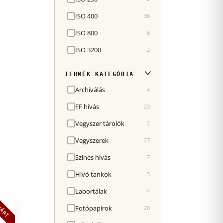
ISO 400
36
ISO 800
6
ISO 3200
2
TERMÉK KATEGÓRIA
Archiválás
4
FF hívás
23
Vegyszer tárolók
2
Vegyszerek
27
Színes hívás
7
Hívó tankok
5
Labortálak
4
JÁRT
Fotópapírok
20