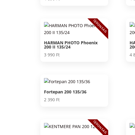
ÚJDONSÁG
HARMAN PHOTO Phoenix
HA
200 II 135/24
20
3 990
Ft
4 
Fortepan 200 135/36
2 390
Ft
ÚJDONSÁG