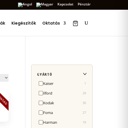
Kapcsolat
Pénztár
ák
Kiegészítők
Oktatás
GYÁRTÓ
Kaiser
1
Ilford
29
ONSÁG
Kodak
30
Foma
27
Harman
19