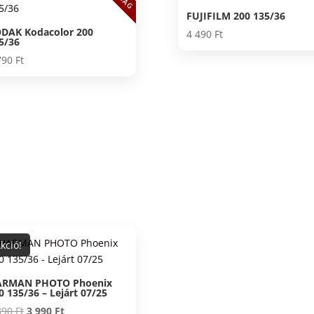
FUJIFILM 200 135/36
DAK Kodacolor 200
4 490
Ft
5/36
790
Ft
kció!
RMAN PHOTO Phoenix
0 135/36 – Lejárt 07/25
Original
Current
890
Ft
3 990
Ft