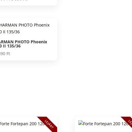
price
price
was:
is:
4
3
890 Ft.
990 Ft.
RMAN PHOTO Phoenix
0 II 135/36
890
Ft
LEJÁRT
LE