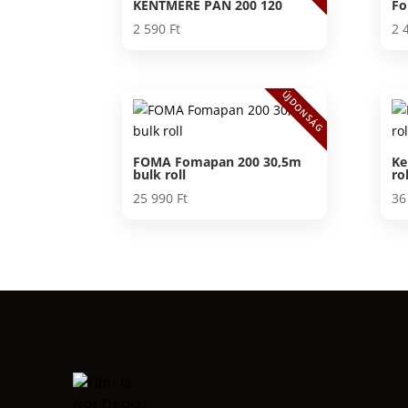
KENTMERE PAN 200 120
Fo
2 590
Ft
2 
ÚJDONSÁG
FOMA Fomapan 200 30,5m
Ke
bulk roll
rol
25 990
Ft
36