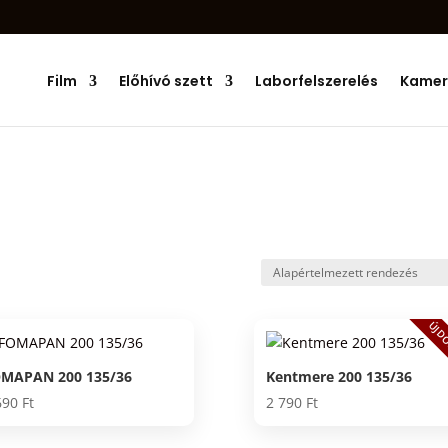
Products
search
Film
Előhívó szett
Laborfelszerelés
Kamer
ÚJD
MAPAN 200 135/36
Kentmere 200 135/36
690
Ft
2 790
Ft