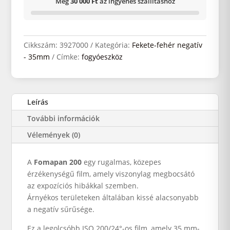
Még
30 000 Ft
az ingyenes szállításhoz
Cikkszám:
3927000
Kategória:
Fekete-fehér negatív
- 35mm
Címke:
fogyóeszköz
Leírás
További információk
Vélemények (0)
A
Fomapan
200
egy
rugalmas
,
közepes
érzékenységű
film
,
amely
viszonylag
megbocsátó
az
expozíciós
hibákkal
szemben
.
Árnyékos
területeken
általában
kissé
alacsonyabb
a
negatív
sűrűsége
.
Ez
a
legolcsóbb
ISO
200
/
24
°-
os
film
,
amely
35
mm
-