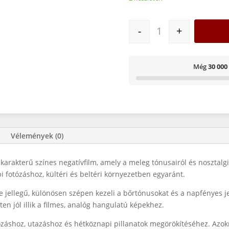
KODAK COLOR PLUS 
-
+
Még
30 000
Vélemények (0)
 karakterű színes negatívfilm, amely a meleg tónusairól és nosztalg
fotózáshoz, kültéri és beltéri környezetben egyaránt.
e jellegű, különösen szépen kezeli a bőrtónusokat és a napfényes je
en jól illik a filmes, analóg hangulatú képekhez.
tózáshoz, utazáshoz és hétköznapi pillanatok megörökítéséhez. Azokna