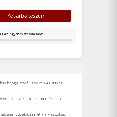
200 135/36 mennyiség
Kosárba teszem
 Ft
az ingyenes szállításhoz
ikus hangulatáról ismert. ISO 200-as
leneteket. A kontraszt mérsékelt, a
k ajánlott, akik szeretik a klasszikus