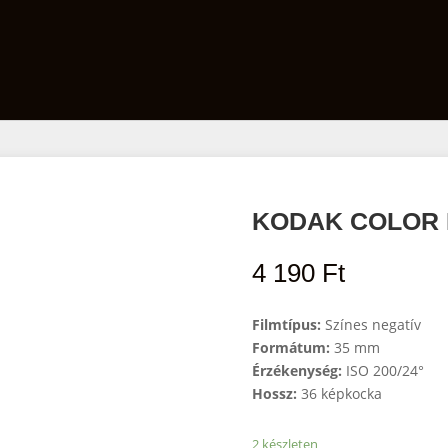
Film
Előhívó szett
Laborfelszerelés
KODAK COLOR P
4 190
Ft
Filmtípus:
Színes negatív
Formátum:
35 mm
Érzékenység:
ISO 200/24°
Hossz:
36 képkocka
2 készleten