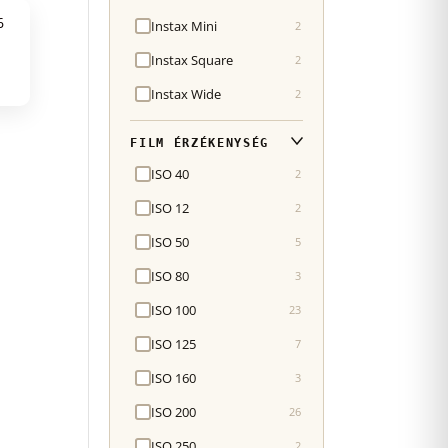
Instax Mini
2
Instax Square
2
Instax Wide
2
FILM ÉRZÉKENYSÉG
ISO 40
2
ISO 12
2
ISO 50
5
ISO 80
3
ISO 100
23
ISO 125
7
ISO 160
3
ISO 200
26
ISO 250
2