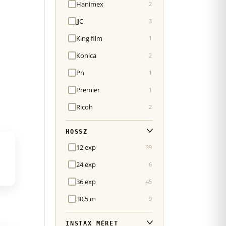
Hanimex
2
JJC
3
King film
1
Konica
2
Pn
1
Premier
1
Ricoh
2
HOSSZ
12 exp
39
24 exp
6
36 exp
45
30,5 m
9
INSTAX MÉRET