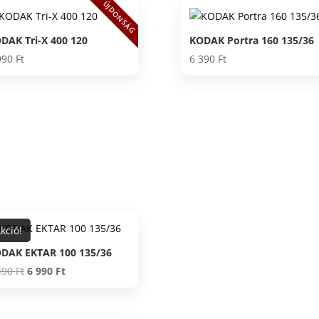
ÚJDONSÁG
DAK Tri-X 400 120
KODAK Portra 160 135/36
990
Ft
6 390
Ft
kció!
DAK EKTAR 100 135/36
Original
Current
490
Ft
6 990
Ft
price
price
was:
is: