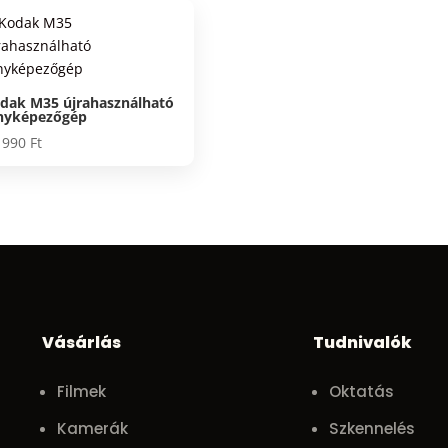
dak M35 újrahasználható
nyképezőgép
 990
Ft
Vásárlás
Tudnivalók
Filmek
Oktatás
Kamerák
Szkennelés