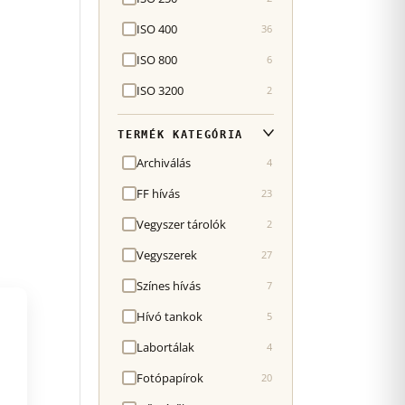
ISO 400
36
ISO 800
6
ISO 3200
2
TERMÉK KATEGÓRIA
Archiválás
4
FF hívás
23
Vegyszer tárolók
2
Vegyszerek
27
Színes hívás
7
Hívó tankok
5
Labortálak
4
Fotópapírok
20