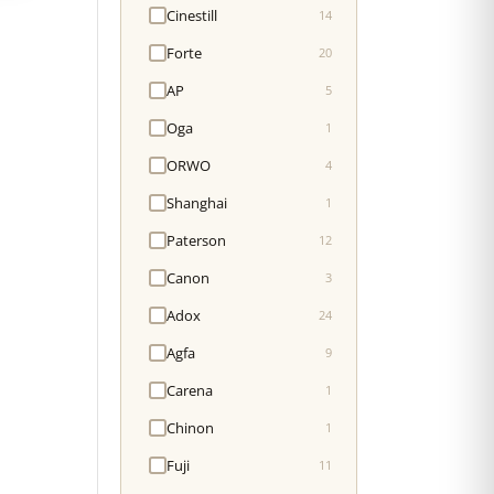
Cinestill
14
Forte
20
AP
5
Oga
1
ORWO
4
Shanghai
1
Paterson
12
Canon
3
Adox
24
Agfa
9
Carena
1
Chinon
1
Fuji
11