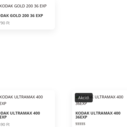
7
6
490 Ft.
990 Ft.
DAK GOLD 200 36 EXP
790
Ft
Akció!
DAK ULTRAMAX 400
KODAK ULTRAMAX 400
EXP
36EXP
490
Ft