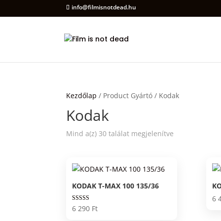
info@filmisnotdead.hu
Kezdőlap
/ Product Gyártó / Kodak
Kodak
Mind a(z) 30 találat megjelenítve
KODAK T-MAX 100 135/36
KO
6 
Értékelés:
6 290
Ft
5.00
/ 5