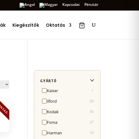
Kapcsolat
Pénztár
ák
Kiegészítők
Oktatás
GYÁRTÓ
Kaiser
1
Ilford
29
ONSÁG
Kodak
30
Foma
27
Harman
19