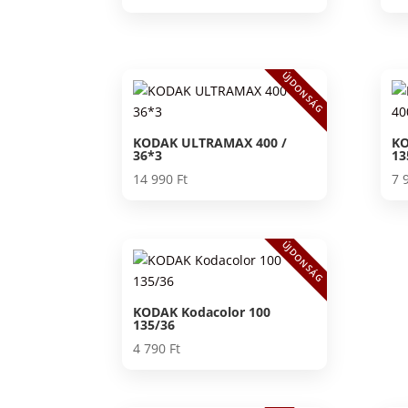
ÚJDONSÁG
KODAK ULTRAMAX 400 /
KO
36*3
13
14 990
Ft
7 
ÚJDONSÁG
KODAK Kodacolor 100
135/36
4 790
Ft