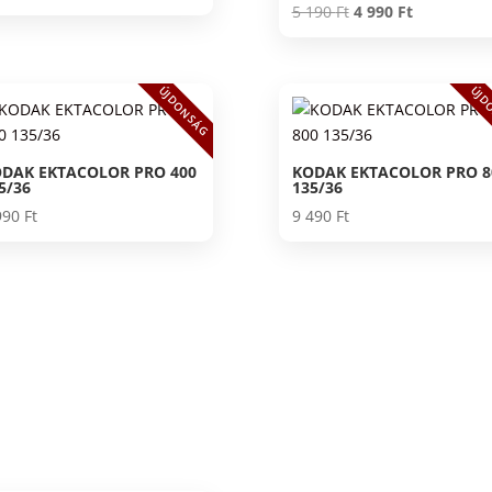
Original
Current
Értékelés:
5 190
Ft
4 990
Ft
5.00
price
price
/ 5
was:
is:
5
4
ÚJDONSÁG
ÚJD
190 Ft.
990 Ft.
DAK EKTACOLOR PRO 400
KODAK EKTACOLOR PRO 8
5/36
135/36
990
Ft
9 490
Ft