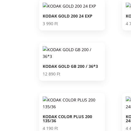
KODAK GOLD 200 24 EXP
KO
3 990
Ft
4 
KODAK GOLD GB 200 / 36*3
12 890
Ft
KODAK COLOR PLUS 200
KO
135/36
24
4 190
Ft
4 