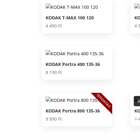
KODAK T-MAX 100 120
KO
4 490
Ft
4 
KODAK Portra 400 135-36
8 190
Ft
ÚJDONSÁG
A
KODAK Portra 800 135-36
KO
9 890
Ft
7 