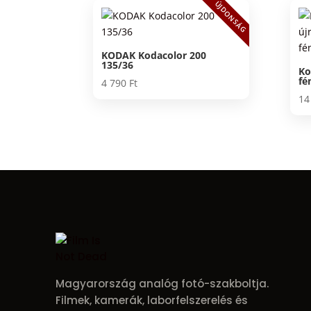
ÚJDONSÁG
KODAK Kodacolor 200
135/36
Ko
fé
4 790
Ft
14
Magyarország analóg fotó-szakboltja.
Filmek, kamerák, laborfelszerelés és