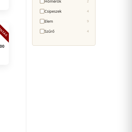
Hőmérők
2
Csipeszek
4
Elem
9
ONSÁG
Szűrő
4
00