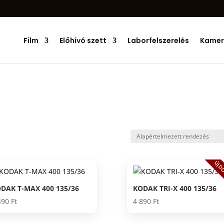
Products
search
Film
Előhívó szett
Laborfelszerelés
Kamer
ÚJD
DAK T-MAX 400 135/36
KODAK TRI-X 400 135/36
490
Ft
4 890
Ft