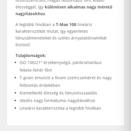
finomszemcsés, magas felbontású film, kiváló
élességgel, így
különösen alkalmas nagy méretű
nagyításokhoz
.
A legtöbb hívóban a
T-Max 100
lineáris
karakterisztikát mutat, így egyenletes
tónusátmeneteket és széles árnyalatdinamikát
biztosít.
Tulajdonságok:
ISO 100/21° érzékenységű, pánkromatikus
fekete-fehér film
T-grain emulzió a finom szemcseméret és nagy
felbontás érdekében
Kiemelkedő élesség és tónusvisszaadás
Ideális nagy formátumú nagyításokhoz
Lineáris karakterisztika a legtöbb hívóban