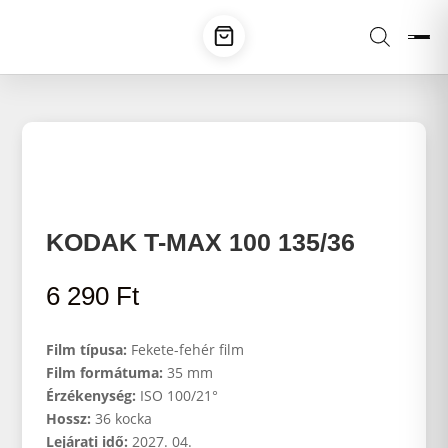
KODAK T-MAX 100 135/36
6 290
Ft
Film típusa:
Fekete-fehér film
Film formátuma:
35 mm
Érzékenység:
ISO 100/21°
Hossz:
36 kocka
Lejárati idő:
2027. 04.