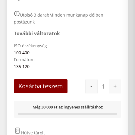
Utolsó 3 darab
Minden munkanap délben
postázunk
További változatok
ISO érzékenység
100
400
Formátum
135
120
KODAK T-MAX 1
Kosárba teszem
-
+
Még
30 000 Ft
az ingyenes szállításhoz
Hűtve tárolt