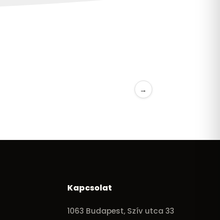
→
Kapcsolat
1063 Budapest, Szív utca 33