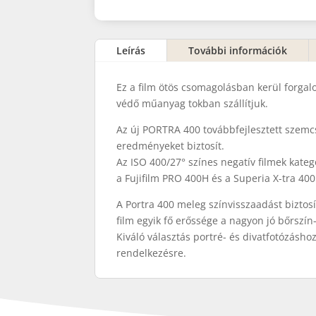
Leírás
További információk
Ez a film ötös csomagolásban kerül forga
védő műanyag tokban szállítjuk.
Az új PORTRA 400 továbbfejlesztett szemc
eredményeket biztosít.
Az ISO 400/27° színes negatív filmek kate
a Fujifilm PRO 400H és a Superia X-tra 400
A Portra 400 meleg színvisszaadást biztosí
film egyik fő erőssége a nagyon jó bőrszín
Kiváló választás portré- és divatfotózásho
rendelkezésre.