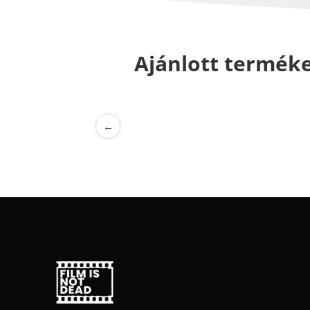
Ajánlott termék
←