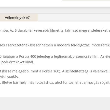
Vélemények (0)
lomba. Az 5 darabnál kevesebb filmet tartalmazó megrendeléseket a
sés szerkezetének köszönhetően a modern feldolgozási módszerekke
góriájában a Portra 400 jelenleg a legfinomabb szemcsés film. Az é
 jobb értékeket kínál.
t (kissé melegebb, mint a Portra 160). A színtelítettség is valamiv
-visszaadás.
z, illetve bármely más fotózáshoz, ahol fontos lehet a mozgás rögzít