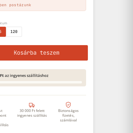
ben postázunk
átum
5
120
135-36 mennyiség
Kosárba teszem
 Ft
az ingyenes szállításhoz
st
30 000 Ft felett
Biztonságos
ont
ingyenes szállítás
fizetés,
számlával
llítás