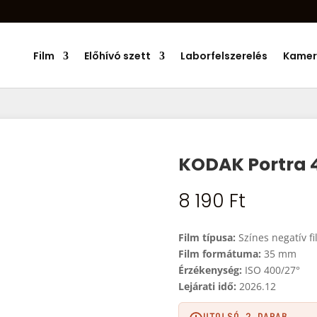
Products
search
Film
Előhívó szett
Laborfelszerelés
Kamer
KODAK Portra 
8 190
Ft
Film típusa:
Színes negatív f
Film formátuma:
35 mm
Érzékenység:
ISO 400/27°
Lejárati idő:
2026.12
UTOLSÓ 2 DARAB