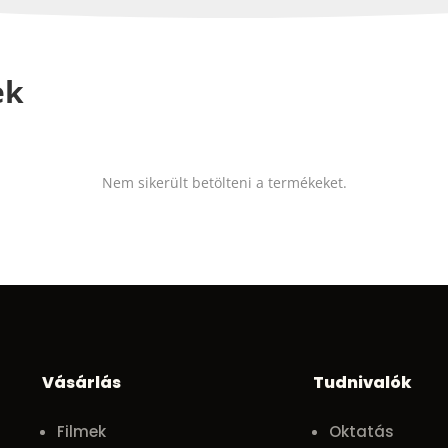
ek
Nem sikerült betölteni a termékeket.
Vásárlás
Tudnivalók
Filmek
Oktatás