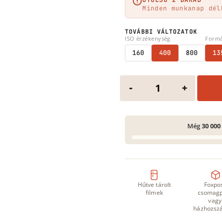
Minden munkanap dél
TOVÁBBI VÁLTOZATOK
ISO érzékenység
Form
160
400
800
13
KODAK Portra 400 
-
+
Még
30 000
Hűtve tárolt
Foxpo
filmek
csomagp
vagy
házhozszá