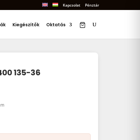
Kapcsolat
Pénztár
ák
Kiegészítők
Oktatás
400 135-36
ilm