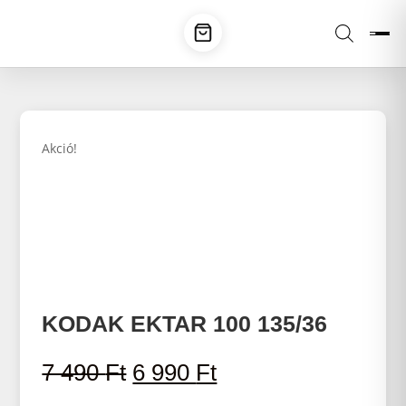
Akció!
KODAK EKTAR 100 135/36
Original
Current
7 490
Ft
6 990
Ft
price
price