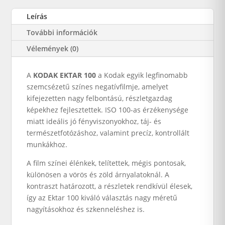
Leírás
További információk
Vélemények (0)
A
KODAK EKTAR 100
a Kodak egyik legfinomabb
szemcsézetű színes negatívfilmje, amelyet
kifejezetten nagy felbontású, részletgazdag
képekhez fejlesztettek. ISO 100-as érzékenysége
miatt ideális jó fényviszonyokhoz, táj- és
természetfotózáshoz, valamint precíz, kontrollált
munkákhoz.
A film színei élénkek, telítettek, mégis pontosak,
különösen a vörös és zöld árnyalatoknál. A
kontraszt határozott, a részletek rendkívül élesek,
így az Ektar 100 kiváló választás nagy méretű
nagyításokhoz és szkenneléshez is.