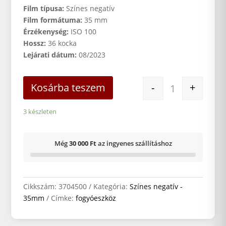
was:
is:
Film típusa:
Színes negatív
7
6
Film formátuma:
35 mm
490 Ft.
990 Ft.
Érzékenység:
ISO 100
Hossz:
36 kocka
Lejárati dátum:
08/2023
KODAK EKTAR 1
Kosárba teszem
-
+
3 készleten
Még
30 000 Ft
az ingyenes szállításhoz
Cikkszám:
3704500
Kategória:
Színes negatív -
35mm
Címke:
fogyóeszköz