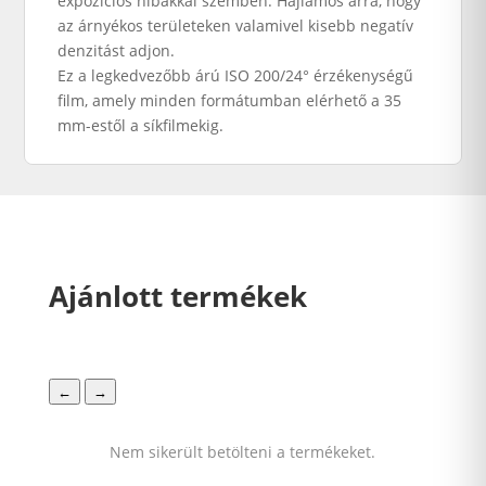
expozíciós hibákkal szemben. Hajlamos arra, hogy
az árnyékos területeken valamivel kisebb negatív
denzitást adjon.
Ez a legkedvezőbb árú ISO 200/24° érzékenységű
film, amely minden formátumban elérhető a 35
mm-estől a síkfilmekig.
Ajánlott termékek
←
→
Nem sikerült betölteni a termékeket.