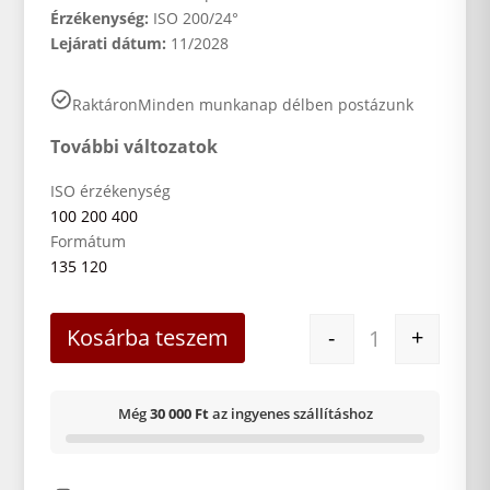
Érzékenység:
ISO 200/24°
Lejárati dátum:
11/2028
Raktáron
Minden munkanap délben postázunk
További változatok
ISO érzékenység
100
200
400
Formátum
135
120
FOMAPAN 200 1
Kosárba teszem
-
+
Még
30 000 Ft
az ingyenes szállításhoz