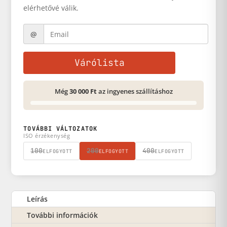
elérhetővé válik.
Várólista
Még
30 000 Ft
az ingyenes szállításhoz
TOVÁBBI VÁLTOZATOK
ISO érzékenység
100
200
400
ELFOGYOTT
ELFOGYOTT
ELFOGYOTT
Leírás
További információk