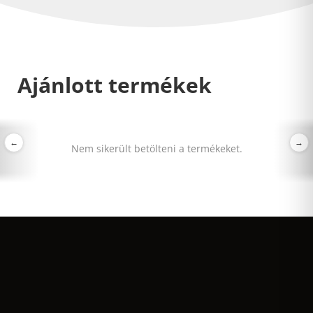
Ajánlott termékek
←
→
Nem sikerült betölteni a termékeket.