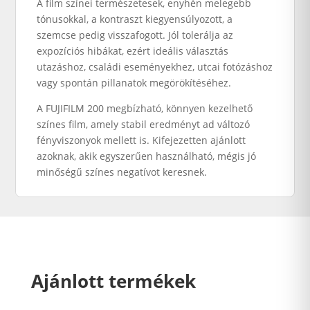
A film színei természetesek, enyhén melegebb
tónusokkal, a kontraszt kiegyensúlyozott, a
szemcse pedig visszafogott. Jól tolerálja az
expozíciós hibákat, ezért ideális választás
utazáshoz, családi eseményekhez, utcai fotózáshoz
vagy spontán pillanatok megörökítéséhez.
A FUJIFILM 200 megbízható, könnyen kezelhető
színes film, amely stabil eredményt ad változó
fényviszonyok mellett is. Kifejezetten ajánlott
azoknak, akik egyszerűen használható, mégis jó
minőségű színes negatívot keresnek.
Ajánlott termékek