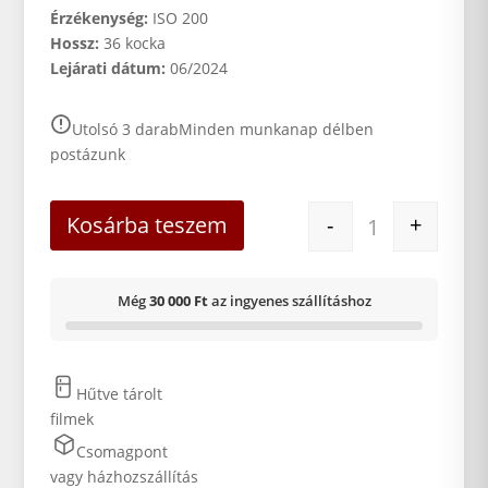
Érzékenység:
ISO 200
Hossz:
36 kocka
Lejárati dátum:
06/2024
Utolsó 3 darab
Minden munkanap délben
postázunk
FUJIFILM 200 1
Kosárba teszem
-
+
Még
30 000 Ft
az ingyenes szállításhoz
Hűtve tárolt
filmek
Csomagpont
vagy házhozszállítás