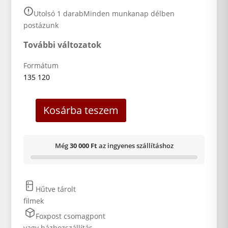
Utolsó 1 darab
Minden munkanap délben
postázunk
További változatok
Formátum
135
120
Kosárba teszem
Még
30 000 Ft
az ingyenes szállításhoz
Hűtve tárolt
filmek
Foxpost csomagpont
vagy házhozszállítás