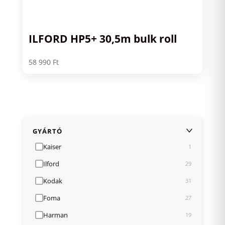
ILFORD HP5+ 30,5m bulk roll
58 990
Ft
GYÁRTÓ
Kaiser
1
Ilford
29
Kodak
31
Foma
27
Harman
19