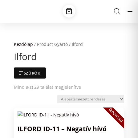
Kezdőlap
/ Product Gyártó / Ilford
Ilford
SZŰRŐK
Mind a(z) 29 találat megjelenítve
ÚJDONSÁG
ILFORD ID-11 – Negatív hívó