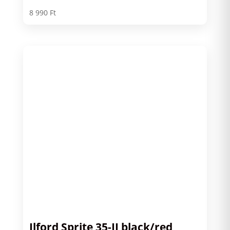
8 990
Ft
Ilford Sprite 35-II black/red