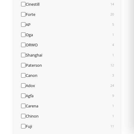
Cinestill
14
Forte
20
AP
5
Oga
1
ORWO
4
Shanghai
1
Paterson
12
Canon
3
Adox
24
Agfa
9
Carena
1
Chinon
1
Fuji
11