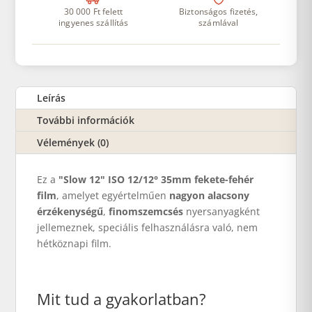
30 000 Ft felett
Biztonságos fizetés,
ingyenes szállítás
számlával
Leírás
További információk
Vélemények (0)
Ez a
"Slow 12" ISO 12/12° 35mm fekete-fehér
film
, amelyet egyértelműen
nagyon alacsony
érzékenységű
,
finomszemcsés
nyersanyagként
jellemeznek, speciális felhasználásra való, nem
hétköznapi film.
Mit tud a gyakorlatban?