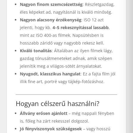
Nagyon finom szemcsézettség
: Részletgazdag,
éles képeket ad, nagyításnál is kiváló minőség.
Nagyon alacsony érzékenység
: ISO 12 azt
jelenti, hogy kb.
4–5 rekesznyitással lassabb
,
mint az ISO 400-as filmek. Napsütésben is
hosszabb záridő vagy nagyobb rekesz kell.
Kiváló tonalitás
: Általában az ilyen filmek lágy,
gazdag tónusátmeneteket adnak, amik szépen
jelenítik meg a világos-sötét árnyalatokat.
Nyugodt, klasszikus hangulat
: Ez a fajta film jól
illik fine art, portré vagy tájkép-fotózáshoz.
Hogyan célszerű használni?
Állvány erősen ajánlott
– még nappali fényben
is, főleg ha zárt rekesszel dolgozol.
Jó fényviszonyok szükségesek
– vagy hosszú