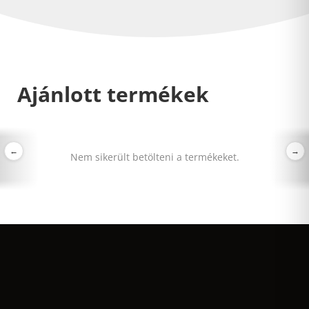
Ajánlott termékek
←
→
Nem sikerült betölteni a termékeket.