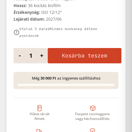
Hossz:
36 kockás kisfilm
Érzékenység:
ISO 12/12°
Lejárati dátum:
2027/06
Utolsó 3 darab
Minden munkanap délben
postázunk
KING FILM Slow 12 mennyiség
-
+
Kosárba teszem
Még
30 000 Ft
az ingyenes szállításhoz
Hűtve tárolt
Foxpost csomagpont
filmek
vagy házhozszállítás