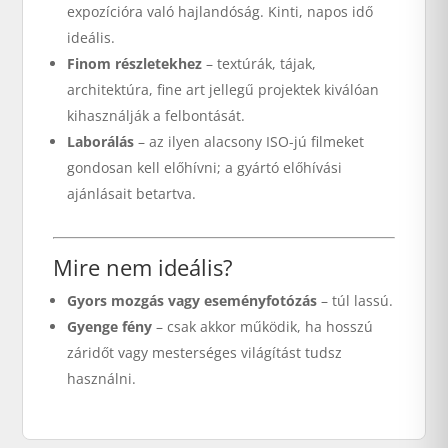
expozícióra való hajlandóság. Kinti, napos idő
ideális.
Finom részletekhez
– textúrák, tájak,
architektúra, fine art jellegű projektek kiválóan
kihasználják a felbontását.
Laborálás
– az ilyen alacsony ISO-jú filmeket
gondosan kell előhívni; a gyártó előhívási
ajánlásait betartva.
Mire nem ideális?
Gyors mozgás vagy eseményfotózás
– túl lassú.
Gyenge fény
– csak akkor működik, ha hosszú
záridőt vagy mesterséges világítást tudsz
használni.