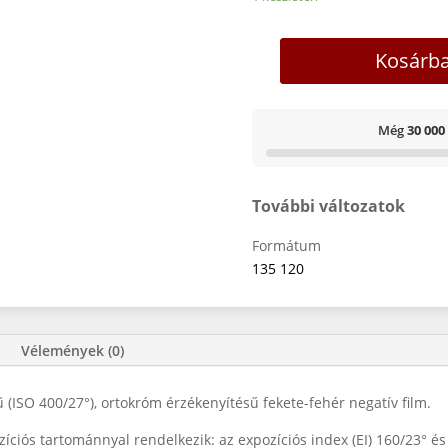
Kosárb
Még
30 000
További változatok
Formátum
135
120
Vélemények (0)
(ISO 400/27°), ortokróm érzékenyítésű fekete-fehér negatív film.
ozíciós tartománnyal rendelkezik: az expozíciós index (EI) 160/23° é