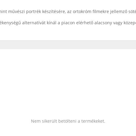
int művészi portrék készítésére, az ortokróm filmekre jellemző sö
kenységű alternatívát kínál a piacon elérhető alacsony vagy köze
Nem sikerült betölteni a termékeket.