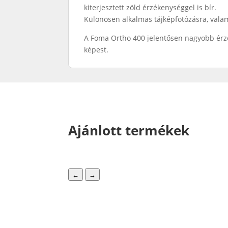
kiterjesztett zöld érzékenységgel is bír.
Különösen alkalmas tájképfotózásra, valam
A Foma Ortho 400 jelentősen nagyobb érzé
képest.
Ajánlott termékek
←
→