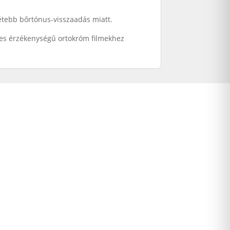
tétebb bőrtónus-visszaadás miatt.
pes érzékenységű ortokróm filmekhez