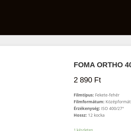
Film
Előhívó szett
Laborfelszerelés
FOMA ORTHO 40
2 890
Ft
Filmtípus:
Fekete-fehér
Filmformátum:
Középformát
Érzékenység:
ISO 400/27°
Hossz:
12 kocka
1 készleten