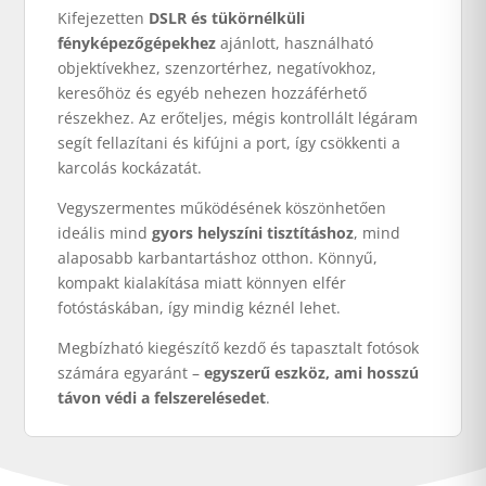
Kifejezetten
DSLR és tükörnélküli
fényképezőgépekhez
ajánlott, használható
objektívekhez, szenzortérhez, negatívokhoz,
keresőhöz és egyéb nehezen hozzáférhető
részekhez. Az erőteljes, mégis kontrollált légáram
segít fellazítani és kifújni a port, így csökkenti a
karcolás kockázatát.
Vegyszermentes működésének köszönhetően
ideális mind
gyors helyszíni tisztításhoz
, mind
alaposabb karbantartáshoz otthon. Könnyű,
kompakt kialakítása miatt könnyen elfér
fotóstáskában, így mindig kéznél lehet.
Megbízható kiegészítő kezdő és tapasztalt fotósok
számára egyaránt –
egyszerű eszköz, ami hosszú
távon védi a felszerelésedet
.