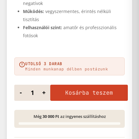
negatívok
Működés:
vegyszermentes, érintés nélküli
tisztítás
Felhasználói szint:
amatőr és professzionális
fotósok
UTOLSÓ 3 DARAB
Minden munkanap délben postázunk
Tisztító kézi pumpa mennyiség
-
+
Kosárba teszem
Még
30 000 Ft
az ingyenes szállításhoz