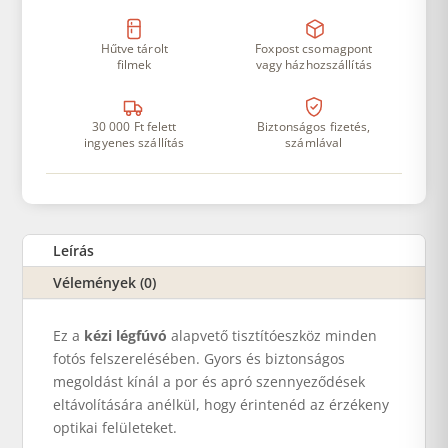
Hűtve tárolt
Foxpost csomagpont
filmek
vagy házhozszállítás
30 000 Ft felett
Biztonságos fizetés,
ingyenes szállítás
számlával
Leírás
Vélemények (0)
Ez a
kézi légfúvó
alapvető tisztítóeszköz minden
fotós felszerelésében. Gyors és biztonságos
megoldást kínál a por és apró szennyeződések
eltávolítására anélkül, hogy érintenéd az érzékeny
optikai felületeket.