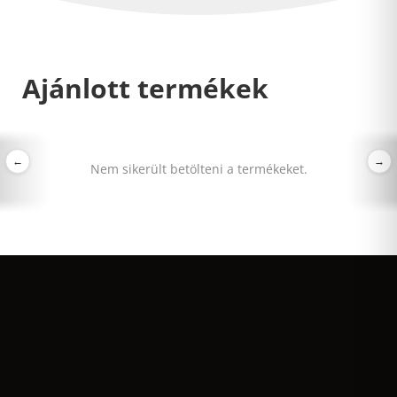
Ajánlott termékek
←
→
Nem sikerült betölteni a termékeket.