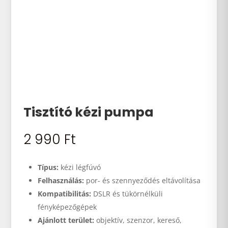
Tisztító kézi pumpa
2 990
Ft
Típus:
kézi légfúvó
Felhasználás:
por- és szennyeződés eltávolítása
Kompatibilitás:
DSLR és tükörnélküli
fényképezőgépek
Ajánlott terület:
objektív, szenzor, kereső,