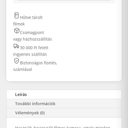
Hűtve tárolt
filmek
Csomagpont
vagy házhozszállítás
30 000 Ft felett
ingyenes szállítás
Biztonságos fizetés,
számlával
Leírás
További információk
Vélemények (0)
Használt, bevizsgált filmes kamera, amely minden