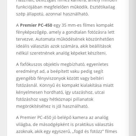
funkciójában megfelelően működik. Esztétikailag
szép állapotú, azonnal használható.
A
Premier PC-450
egy 35 mm-es filmes kompakt
fényképezőgép, amely a gondtalan fotózásra lett
tervezve. Automata működésének köszönhetően
ideális választás azok számára, akik beállítások
nélkül szeretnének analóg képeket készíteni.
A fixfókuszos objektív megbízható, egyenletes
eredményt ad, a beépített vaku pedig segít
gyengébb fényviszonyok között vagy beltéri
fotózásnál. Könnyű és kompakt kialakítása miatt
kényelmesen hordható, így utazáshoz, utcai
fotózáshoz vagy hétköznapi pillanatok
megörökítéséhez is jól használható.
A Premier PC-450 jó belépő kamera az analóg
világba, de másodgépként is praktikus választás
azoknak, akik egy egyszerű, „fogd és fotózz” filmes