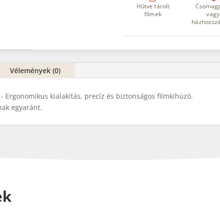
Hűtve tárolt
Csomag
filmek
vagy
házhozszá
Vélemények (0)
- Ergonomikus kialakítás, precíz és biztonságos filmkihúzó.
nak egyaránt.
ek