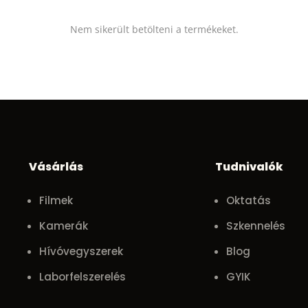
Nem sikerült betölteni a termékeket.
Vásárlás
Tudnivalók
Filmek
Oktatás
Kamerák
Szkennelés
Hívóvegyszerek
Blog
Laborfelszerelés
GYIK