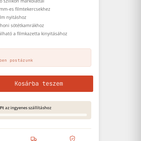
ó szilikon markolattal
 mm-es filmtekercsekhez
ilm nyitáshoz
tthoni sötétkamrákhoz
lható a filmkazetta kinyitásához
ben postázunk
nnyiség
Kosárba teszem
 Ft
az ingyenes szállításhoz