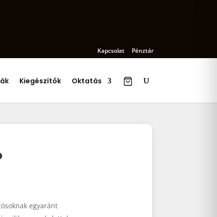
Kapcsolat
Pénztár
ák
Kiegészítők
Oktatás
ó
otósoknak egyaránt