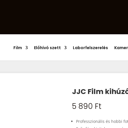
Products
search
Film
Előhívó szett
Laborfelszerelés
Kamer
JJC Film kihúz
5 890
Ft
Professzionális és hobbi f