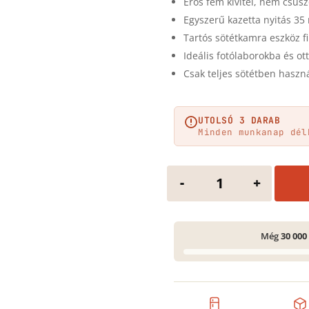
Erős fém kivitel, nem csúsz
Egyszerű kazetta nyitás 35
Tartós sötétkamra eszköz f
Ideális fotólaborokba és o
Csak teljes sötétben haszná
UTOLSÓ 3 DARAB
Minden munkanap dél
JJC Film kihúzó me
-
+
Még
30 000