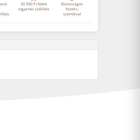
pont
30 000 Ft felett
Biztonságos
ingyenes szállítás
fizetés,
llítás
számlával