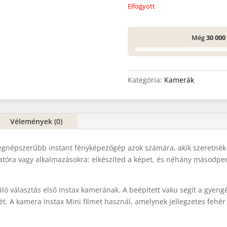
Elfogyott
Még
30 000
Kategória:
Kamerák
Vélemények (0)
 legnépszerűbb instant fényképezőgép azok számára, akik szeretnék 
atóra vagy alkalmazásokra: elkészíted a képet, és néhány másodpe
ló választás első Instax kamerának. A beépített vaku segít a gyengé
. A kamera Instax Mini filmet használ, amelynek jellegzetes fehér 