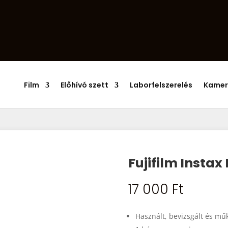
Products
search
Film
Előhívó szett
Laborfelszerelés
Kamer
Fujifilm Instax 
17 000
Ft
Használt, bevizsgált és m