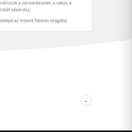
nőrizzük a zárszerkezetet, a vakut, a
cskát vásárolsz.
elépő az instant fotózás világába.
→