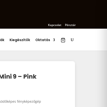
Kapcsolat
Pénztár
ák
Kiegészítők
Oktatás
Mini 9 – Pink
űködőképes fényképezőgép