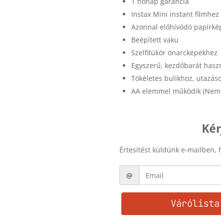
1 hónap garancia
Instax Mini instant filmhez
Azonnal előhívódó papírké
Beépített vaku
Szelfitükör önarcképekhez
Egyszerű, kezdőbarát hasz
Tökéletes bulikhoz, utazá
AA elemmel működik (Nem 
Kér
Értesítést küldünk e-mailben, 
Várólista