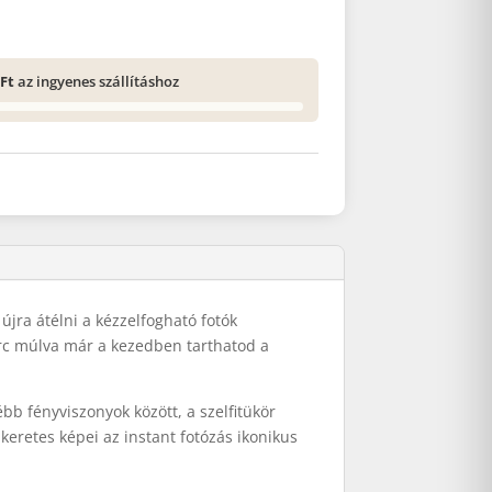
 Ft
az ingyenes szállításhoz
újra átélni a kézzelfogható fotók
rc múlva már a kezedben tarthatod a
bb fényviszonyok között, a szelfitükör
keretes képei az instant fotózás ikonikus