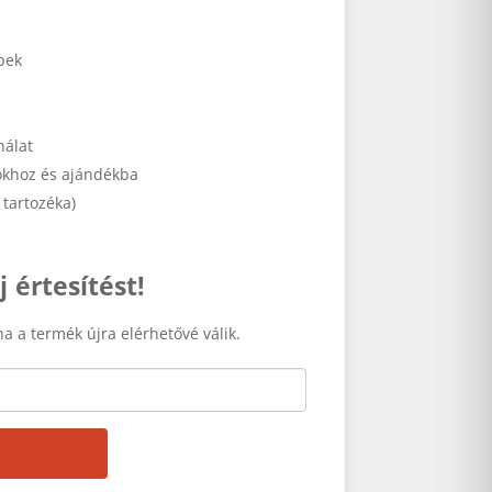
pek
nálat
sokhoz és ajándékba
tartozéka)
j értesítést!
ha a termék újra elérhetővé válik.