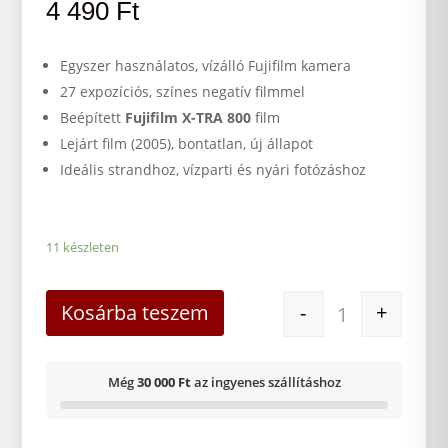
4 490
Ft
Egyszer használatos, vízálló Fujifilm kamera
27 expozíciós, színes negatív filmmel
Beépített
Fujifilm X-TRA 800
film
Lejárt film (2005), bontatlan, új állapot
Ideális strandhoz, vízparti és nyári fotózáshoz
11 készleten
Fujifilm Egysze
Kosárba teszem
-
+
Még
30 000 Ft
az ingyenes szállításhoz