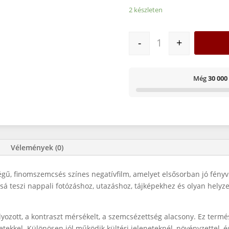
2 készleten
FUJICOLOR 100 135/
-
+
Még
30 000
Vélemények (0)
gű, finomszemcsés színes negatívfilm, amelyet elsősorban jó fény
sá teszi nappali fotózáshoz, utazáshoz, tájképekhez és olyan helyze
úlyozott, a kontraszt mérsékelt, a szemcsézettség alacsony. Ez ter
ekkel. Különösen jól működik kültéri jeleneteknél, növényzettel, égb