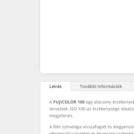
Leírás
További információk
A
FUJICOLOR 100
egy alacsony érzékenysé
terveztek. ISO 100-as érzékenysége ideális
megjelenés.
A film színvilága visszafogott és kiegyens
elkülönülő színekkel és finom tónusátmenet