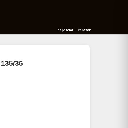
Kamerák
Kiegészítők
Oktatás
Kapcsolat
Pénztár
135/36