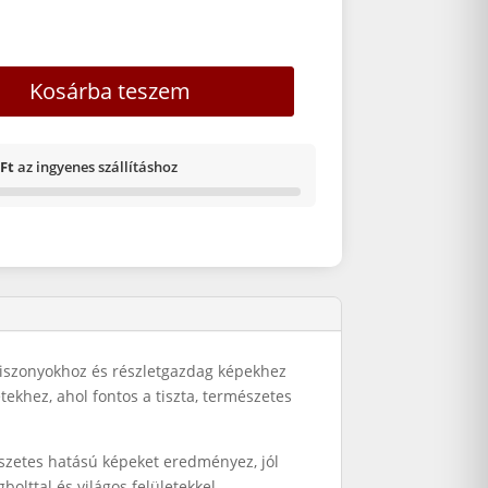
36 mennyiség
Kosárba teszem
 Ft
az ingyenes szállításhoz
viszonyokhoz és részletgazdag képekhez
tekhez, ahol fontos a tiszta, természetes
mészetes hatású képeket eredményez, jól
olttal és világos felületekkel.