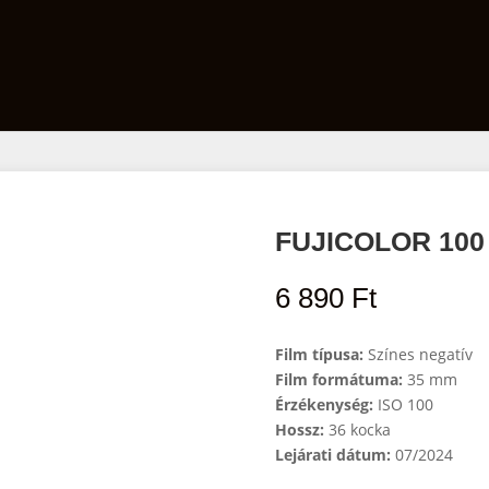
Film
Előhívó szett
Laborfelszerelés
FUJICOLOR 100 
6 890
Ft
Film típusa:
Színes negatív
Film formátuma:
35 mm
Érzékenység:
ISO 100
Hossz:
36 kocka
Lejárati dátum:
07/2024