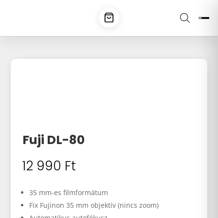
Fuji DL-80
12 990
Ft
35 mm-es filmformátum
Fix Fujinon 35 mm objektív (nincs zoom)
Automatikus autofókusz