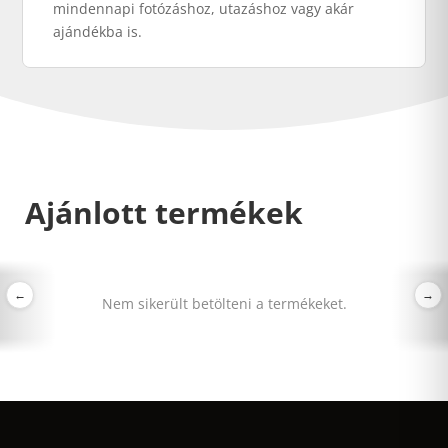
mindennapi fotózáshoz, utazáshoz vagy akár
ajándékba is.
Ajánlott termékek
←
→
Nem sikerült betölteni a termékeket.