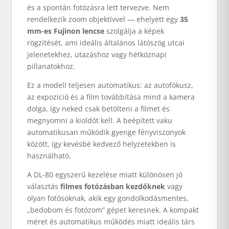
és a spontán fotózásra lett tervezve. Nem
rendelkezik zoom objektívvel — ehelyett egy
35
mm-es Fujinon lencse
szolgálja a képek
rögzítését, ami ideális általános látószög utcai
jelenetekhez, utazáshoz vagy hétköznapi
pillanatokhoz.
Ez a modell teljesen automatikus: az autofókusz,
az expozíció és a film továbbítása mind a kamera
dolga, így neked csak betölteni a filmet és
megnyomni a kioldót kell. A beépített vaku
automatikusan működik gyenge fényviszonyok
között, így kevésbé kedvező helyzetekben is
használható.
A DL-80 egyszerű kezelése miatt különösen jó
választás
filmes fotózásban kezdőknek
vagy
olyan fotósoknak, akik egy gondolkodásmentes,
„bedobom és fotózom” gépet keresnek. A kompakt
méret és automatikus működés miatt ideális társ