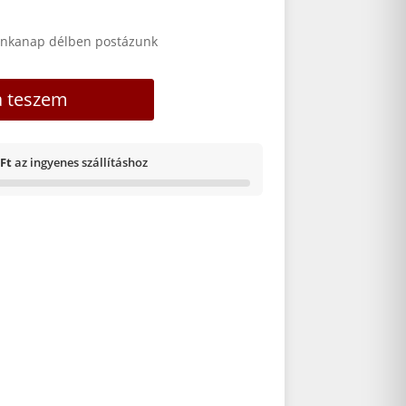
nkanap délben postázunk
a teszem
 Ft
az ingyenes szállításhoz