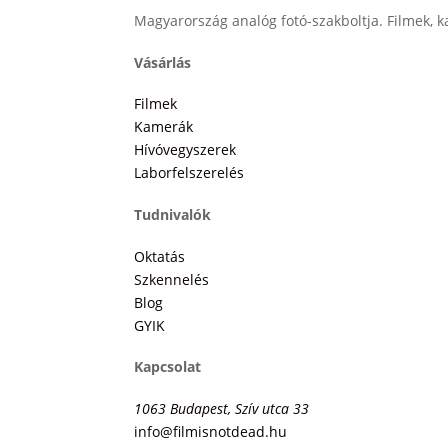
Magyarország analóg fotó-szakboltja. Filmek, ka
Vásárlás
Filmek
Kamerák
Hívóvegyszerek
Laborfelszerelés
Tudnivalók
Oktatás
Szkennelés
Blog
GYIK
Kapcsolat
1063 Budapest, Szív utca 33
info@filmisnotdead.hu