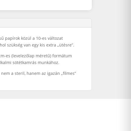
sű papírok közül a 10-es változat
ol szükség van egy kis extra „ütésre”.
 cm-es (levelezőlap méretű) formátum
 alkalmi sötétkamrás munkához.
k nem a steril, hanem az igazán „filmes”