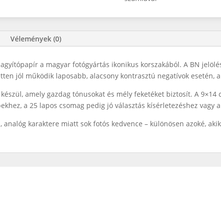
Vélemények (0)
agyítópapír a magyar fotógyártás ikonikus korszakából. A BN jelölé
tten jól működik laposabb, alacsony kontrasztú negatívok esetén, ah
észül, amely gazdag tónusokat és mély feketéket biztosít. A 9×14
pekhez, a 25 lapos csomag pedig jó választás kísérletezéshez vagy
b, analóg karaktere miatt sok fotós kedvence – különösen azoké, aki