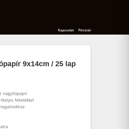
Kamerák
Kiegészítők
Oktatás
Kapcsolat
Pénztár
ópapír 9x14cm / 25 lap
ér nagyítópapír
őteljes feketékkel
 negatívokhoz
)
latra