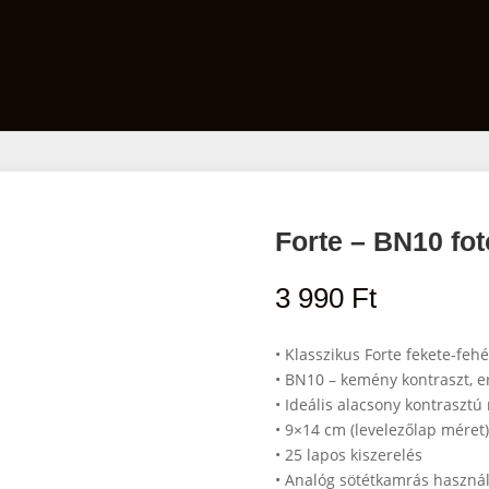
Film
Előhívó szett
Laborfelszerelés
Forte – BN10 fot
3 990
Ft
• Klasszikus Forte fekete-feh
• BN10 – kemény kontraszt, er
• Ideális alacsony kontrasztú
• 9×14 cm (levelezőlap méret
• 25 lapos kiszerelés
• Analóg sötétkamrás haszná