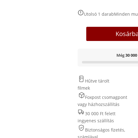
Utolsó 1 darab
Minden mu
Kosárb
Még
30 000
Hűtve tárolt
filmek
Foxpost csomagpont
vagy házhozszállítás
30 000 Ft felett
ingyenes szállítás
Biztonságos fizetés,
számlával