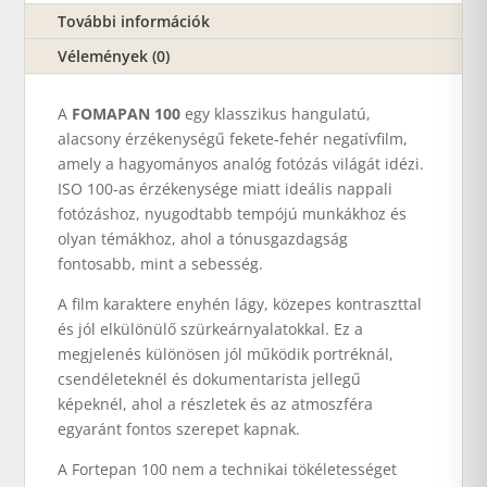
További információk
Vélemények (0)
A
FOMAPAN 100
egy klasszikus hangulatú,
alacsony érzékenységű fekete-fehér negatívfilm,
amely a hagyományos analóg fotózás világát idézi.
ISO 100-as érzékenysége miatt ideális nappali
fotózáshoz, nyugodtabb tempójú munkákhoz és
olyan témákhoz, ahol a tónusgazdagság
fontosabb, mint a sebesség.
A film karaktere enyhén lágy, közepes kontraszttal
és jól elkülönülő szürkeárnyalatokkal. Ez a
megjelenés különösen jól működik portréknál,
csendéleteknél és dokumentarista jellegű
képeknél, ahol a részletek és az atmoszféra
egyaránt fontos szerepet kapnak.
A Fortepan 100 nem a technikai tökéletességet