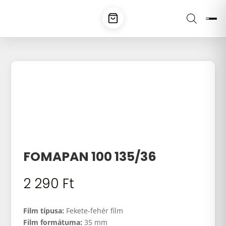
FOMAPAN 100 135/36
2 290
Ft
Film típusa:
Fekete-fehér film
Film formátuma:
35 mm