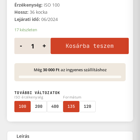
Érzékenység:
ISO 100
Hossz:
36 kocka
Lejárati idő:
06/2024
17 készleten
FOMAPAN 100 135/36 mennyiség
-
+
Kosárba teszem
Még
30 000 Ft
az ingyenes szállításhoz
TOVÁBBI VÁLTOZATOK
ISO érzékenység
Formátum
100
200
400
135
120
Leírás