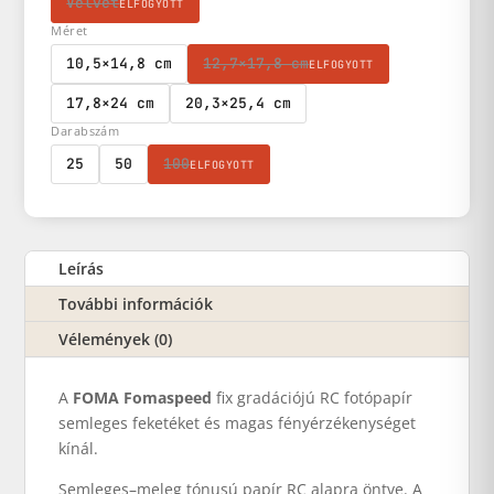
Velvet
ELFOGYOTT
Méret
10,5×14,8 cm
12,7×17,8 cm
ELFOGYOTT
17,8×24 cm
20,3×25,4 cm
Darabszám
25
50
100
ELFOGYOTT
Leírás
További információk
Vélemények (0)
A
FOMA Fomaspeed
fix gradációjú RC fotópapír
semleges feketéket és magas fényérzékenységet
kínál.
Semleges–meleg tónusú papír RC alapra öntve. A