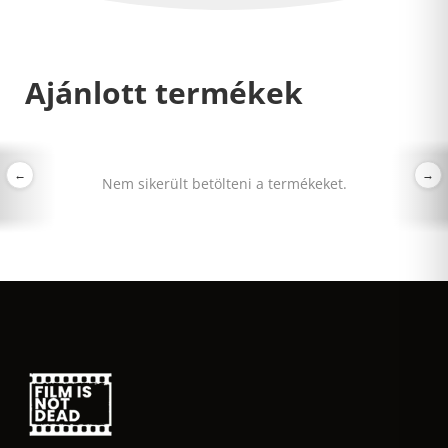
Ajánlott termékek
←
→
Nem sikerült betölteni a termékeket.