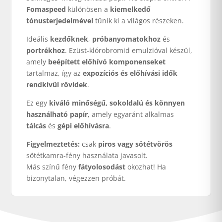
Fomaspeed
különösen a
kiemelkedő
tónusterjedelmével
tűnik ki a világos részeken.
Ideális
kezdőknek
,
próbanyomatokhoz
és
portrékhoz
. Ezüst-klórobromid emulzióval készül,
amely
beépített előhívó komponenseket
tartalmaz, így az
expozíciós és előhívási idők
rendkívül rövidek
.
Ez egy
kiváló minőségű, sokoldalú és könnyen
használható papír
, amely egyaránt alkalmas
tálcás
és
gépi előhívásra
.
Figyelmeztetés:
csak
piros vagy sötétvörös
sötétkamra-fény használata javasolt.
Más színű fény
fátyolosodást
okozhat! Ha
bizonytalan, végezzen próbát.