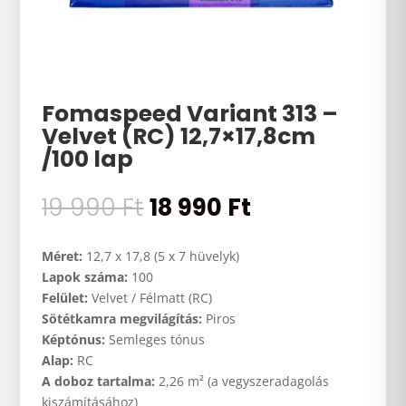
Fomaspeed Variant 313 –
Velvet (RC) 12,7×17,8cm
/100 lap
Original
Current
19 990
Ft
18 990
Ft
price
price
was:
is:
Méret:
12,7 x 17,8 (5 x 7 hüvelyk)
19
18
Lapok száma:
100
990 Ft.
990 Ft.
Felület:
Velvet / Félmatt (RC)
Sötétkamra megvilágítás:
Piros
Képtónus:
Semleges tónus
Alap:
RC
A doboz tartalma:
2,26 m² (a vegyszeradagolás
kiszámításához)