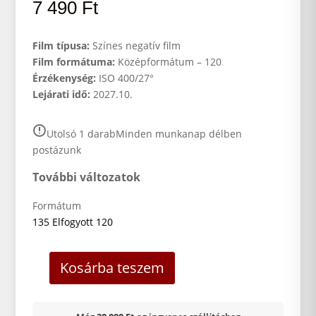
7 490
Ft
Film típusa:
Színes negatív film
Film formátuma:
Középformátum – 120
Érzékenység:
ISO 400/27°
Lejárati idő:
2027.10.
Utolsó 1 darab
Minden munkanap délben
postázunk
További változatok
Formátum
135
Elfogyott
120
Kosárba teszem