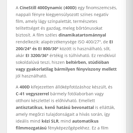
A
CineStill 400Dynamic (400D)
egy finomszemcsés,
nappali fényre kiegyensúlyozott színes negatív
film, amely lágy színpalettát, természetes
telítettséget és gazdag, meleg bőrtónusokat
biztosít. A film széles
dinamikatartománnyal
rendelkezik: alapérzékenysége ISO 400/27°, de
EI
200/24° és EI 800/30°
között is használható, sőt,
akár
EI 3200/36°
értékig is túlhívható. Ez rendkívül
sokoldalúvá teszi, hiszen
beltérben, stúdióban
vagy gyakorlatilag bármilyen fényviszony mellett
jól használható.
A
400D
kifejezetten állóképfotózáshoz készült, és
C-41 vegyszerrel
bármely fotólaborban vagy
otthoni készlettel is előhívható. Emellett
antisztatikus, kenő hatású bevonattal
is ellátták,
amely megőrzi tulajdonságait a hívás során, így
ideális mind
kézi SLR
, mind
automatikus
filmmozgatású
fényképezőgépekhez. Ez a film