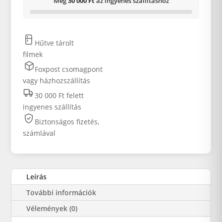
Még
30 000 Ft
az ingyenes szállításhoz
Hűtve tárolt
filmek
Foxpost csomagpont
vagy házhozszállítás
30 000 Ft felett
ingyenes szállítás
Biztonságos fizetés,
számlával
Leírás
További információk
Vélemények (0)