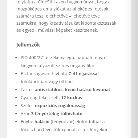
folytatja a CineStill azon hagyományát, hogy a
mozgóképes emulziókat az állóképes fotósok
számára teszi elérhetővé – lehetővé téve
számukra, hogy kreativitásukat kibontakoztassák
és egyedi, művészi képeket készítsenek.
Jellemzők
ISO 400/27° érzékenységű, nappali fényre
kiegyensúlyozott színes negatív film
Biztonságosan hívható
C-41 eljárással
fotólaborban vagy otthon
Tartós
antisztatikus, kenő hatású bevonat
Gyárilag tekercselt,
12 kockás
Széles
expozíciós rugalmasság
Akár
3 fényértékig túlhívható
Enyhe
haláció
(fényudvar) előfordulhat a
fókuszban lévő, túlexponált csúcsfényeknél