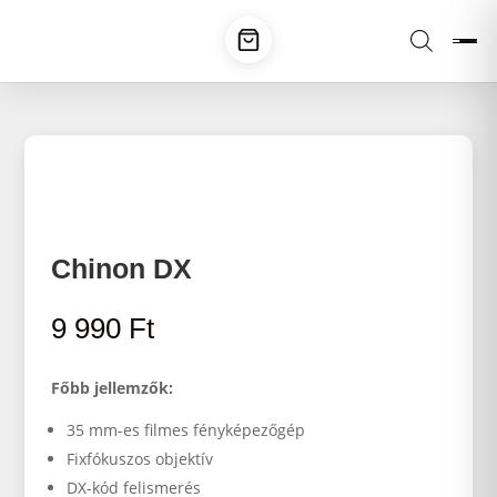
Chinon DX
9 990
Ft
Főbb jellemzők:
35 mm-es filmes fényképezőgép
Fixfókuszos objektív
DX-kód felismerés