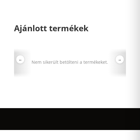
Ajánlott termékek
←
→
Nem sikerült betölteni a termékeket.