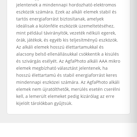
jelentenek a mindennapi hordozható elektromos
eszközök számára. Ezek az alkáli elemek stabil és
tartós energiaforrást biztosítanak, amelyek
ideálisak a különféle eszközök üzemeltetéséhez,
mint például távirányítók, vezeték nélküli egerek,
órák, játékok, és egyéb kis teljesítményű eszközök.
Az alkáli elemek hosszú élettartamukkal és
alacsony belső ellenállásukkal csökkentik a kisülés
és szivárgás esélyét. Az AgfaPhoto alkáli AAA mikro
elemek megbízható választást jelentenek, ha
hosszú élettartamú és stabil energiaforrást keres
mindennapi eszközei számára. Az AgfaPhoto alkáli
elemek nem újratölthetők, merülés esetén cserélni
kell, a lemerült elemeket pedig kizárólag az erre
kijelölt tárolókban gyűjtsük.