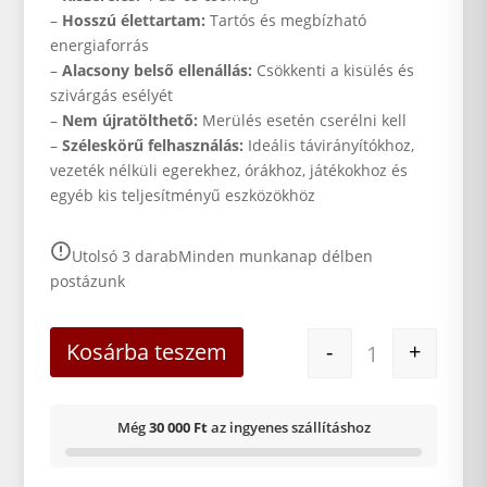
–
Hosszú élettartam:
Tartós és megbízható
energiaforrás
–
Alacsony belső ellenállás:
Csökkenti a kisülés és
szivárgás esélyét
–
Nem újratölthető:
Merülés esetén cserélni kell
–
Széleskörű felhasználás:
Ideális távirányítókhoz,
vezeték nélküli egerekhez, órákhoz, játékokhoz és
egyéb kis teljesítményű eszközökhöz
Utolsó 3 darab
Minden munkanap délben
postázunk
AgfaPhoto alkál
Kosárba teszem
-
+
Még
30 000 Ft
az ingyenes szállításhoz