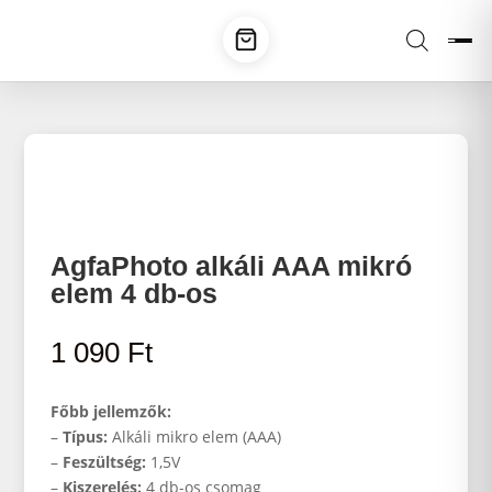
AgfaPhoto alkáli AAA mikró
elem 4 db-os
1 090
Ft
Főbb jellemzők:
–
Típus:
Alkáli mikro elem (AAA)
–
Feszültség:
1,5V
–
Kiszerelés:
4 db-os csomag