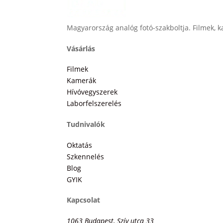
Magyarország analóg fotó-szakboltja. Filmek, ka
Vásárlás
Filmek
Kamerák
Hívóvegyszerek
Laborfelszerelés
Tudnivalók
Oktatás
Szkennelés
Blog
GYIK
Kapcsolat
1063 Budapest, Szív utca 33