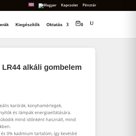
Kapcsolat
Pénztár
erák
Kiegészítők
Oktatás
0
 LR44 alkáli gombelem
eális karórák, konyhamérlegek,
nyítók és lámpák energiaellátására.
űködik mind időnként használt, mind
ökben.
és 0% kadmium tartalom, így kevésbé