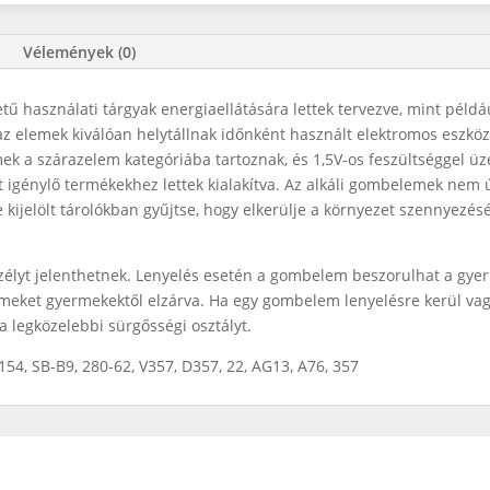
Vélemények (0)
tű használati tárgyak energiaellátására lettek tervezve, mint péld
az elemek kiválóan helytállnak időnként használt elektromos eszkö
ek a szárazelem kategóriába tartoznak, és 1,5V-os feszültséggel ü
 igénylő termékekhez lettek kialakítva. Az alkáli gombelemek nem új
 kijelölt tárolókban gyűjtse, hogy elkerülje a környezet szennyezésé
lyt jelenthetnek. Lenyelés esetén a gombelem beszorulhat a gyerm
emeket gyermekektől elzárva. Ha egy gombelem lenyelésre kerül vag
a legközelebbi sürgősségi osztályt.
54, SB-B9, 280-62, V357, D357, 22, AG13, A76, 357