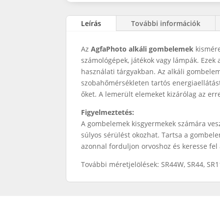
Leírás
További információk
Az
AgfaPhoto alkáli gombelemek
kismére
számológépek, játékok vagy lámpák. Ezek 
használati tárgyakban. Az alkáli gombelem
szobahőmérsékleten tartós energiaellátást
őket. A lemerült elemeket kizárólag az erre
Figyelmeztetés:
A gombelemek kisgyermekek számára veszé
súlyos sérülést okozhat. Tartsa a gombel
azonnal forduljon orvoshoz és keresse fel 
További méretjelölések: SR44W, SR44, SR11