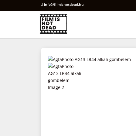
info@filmisnotdead.hu
Products
search