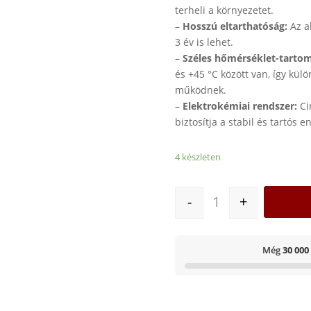
terheli a környezetet.
–
Hosszú eltarthatóság:
Az a
3 év is lehet.
–
Széles hőmérséklet-tarto
és +45 °C között van, így kü
működnek.
–
Elektrokémiai rendszer:
Ci
biztosítja a stabil és tartós e
4 készleten
AgfaPhoto AG13 LR4
-
+
Még
30 000