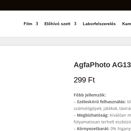
Film
Előhívó szett
Laborfelszerelés
Kam
AgfaPhoto AG13
299
Ft
Főbb jellemzők:
–
Széleskörű felhasználás:
Id
számológépek, játékok, távirá
–
Megbízhatóság:
Kiválóan m
folyamatosan terhelt eszköz
–
Környezetbarát:
0% higany 