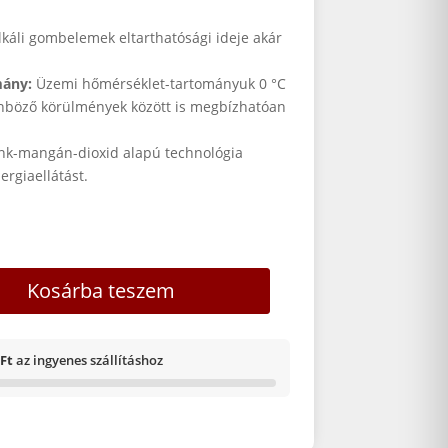
lkáli gombelemek eltarthatósági ideje akár
mány:
Üzemi hőmérséklet-tartományuk 0 °C
lönböző körülmények között is megbízhatóan
nk-mangán-dioxid alapú technológia
nergiaellátást.
4 alkáli gombelem mennyiség
Kosárba teszem
 Ft
az ingyenes szállításhoz