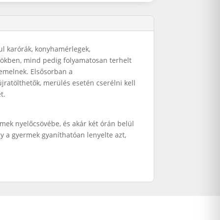
ául karórák, konyhamérlegek,
zökben, mind pedig folyamatosan terhelt
zemelnek. Elsősorban a
ratölthetők, merülés esetén cserélni kell
t.
ek nyelőcsövébe, és akár két órán belül
y a gyermek gyaníthatóan lenyelte azt,