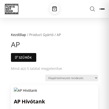
Kezdőlap
/ Product Gyártó / AP
AP
SZŰRŐK
Mind a(z) 5 találat megjelenítve
AP Hívótank