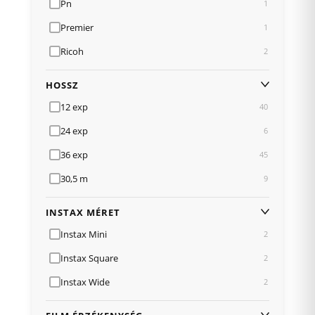
Pn
1
Premier
1
Ricoh
2
HOSSZ
12 exp
40
24 exp
6
36 exp
45
30,5 m
9
INSTAX MÉRET
Instax Mini
2
Instax Square
2
Instax Wide
2