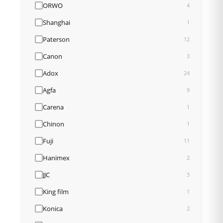
ORWO
4
Shanghai
1
Paterson
12
Canon
3
Adox
24
Agfa
9
Carena
1
Chinon
1
Fuji
11
Hanimex
2
JJC
3
King film
1
Konica
2