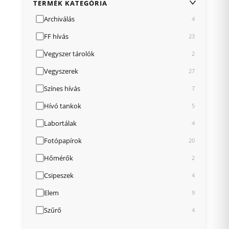
TERMÉK KATEGÓRIA
Archiválás
4
FF hívás
23
Vegyszer tárolók
2
Vegyszerek
27
Színes hívás
7
Hívó tankok
5
Labortálak
4
Fotópapírok
20
Hőmérők
2
Csipeszek
4
Elem
9
Szűrő
4