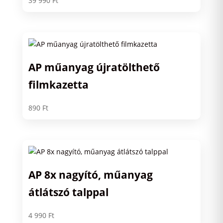
39 990
Ft
AP műanyag újratölthető
filmkazetta
890
Ft
AP 8x nagyító, műanyag
átlátszó talppal
4 990
Ft