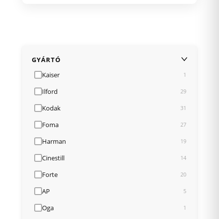
GYÁRTÓ
Kaiser
1
Ilford
29
Kodak
31
Foma
27
Harman
19
Cinestill
14
Forte
20
AP
5
Oga
1