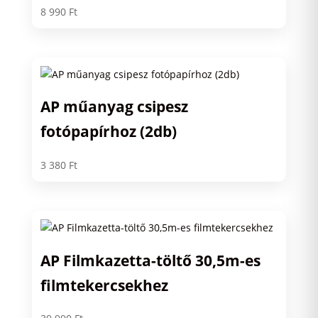
8 990
Ft
AP műanyag csipesz
fotópapírhoz (2db)
3 380
Ft
AP Filmkazetta-töltő 30,5m-es
filmtekercsekhez